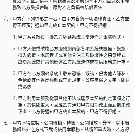
實或不完整之情事，應視為違反本契約。甲方如因違反本義
務致乙方受損害時，應對乙方負損害賠償責任。
六、
甲方有下列情形之一者，由甲方自負一切法律責任，乙方並
得不經預告通知甲方終止本契約，甲方不得拒絕：
甲方蓄意散布干擾乙方網路系統正常運作之電腦程式。
甲方入侵或破壞乙方服務網內部各項系統或設備、設施，
植入病毒、木馬程式或其他具沾染及破壞性之惡意程式、
癱瘓系統或有其他影響乙方系統運作或提供服務之行為。
甲方在乙方網站系統上散布恐嚇、毀謗、侵害他人隱私、
色情或其他違反強制或禁止規定、公序良俗之文字、圖片
或影像。
甲方利用本服務從事其他不法或違反本契約約定事項之行
為，其情節重大，且經乙方通知甲方限期改正而屆期未改
正者，乙方得通知甲方終止本契約，甲方不得拒絕。
七、
甲方不得重製、公開傳輸、轉售、公開播放、分享、以本服
務網以外之方式下載或使用本服務。其情節重大時，乙方得