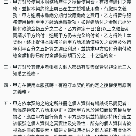
二、
甲方對於使用本服務所產生之授權使用費，有按時給付之義
務，並對本契約終止前已產生之授權使用費，有繳納之義
務。甲方逾期未繳納分期付款應繳納之費用，乙方得暫停服
務使用權利至甲方繳清應繳款項，如遲延給付之金額已達分
期付款總金額五分之二者，乙方得定十日(含)以上之催告期
間請求甲方給付，逾期甲方仍未完全給付者，乙方得終止本
契約，終止提供本服務並向甲方請求清償積欠之費用及依週
年利率百分之五計算之遲延利息，並請求甲方給付分期付款
總金額扣除已給付金額後餘額百分之二十之違約金。
三、
甲方對於其使用者帳號與個人密碼有妥善保管以避免第三人
知悉之義務。
四、
甲方在使用本服務時，有遵守本契約所約定之授權使用原則
之義務。
五、
甲方依本契約之約定所註冊之個人資料有錯誤或已變更者，
應儘速通知乙方請求更正。如因甲方怠於通知而致其權益受
損者，應由甲方自行負責。甲方應提供並持續保持所有建立
該帳號之個人資料之真實性及完整性，所有的個人資料皆被
視為註冊必備要素，如建立帳號時提供之個人資料有虛偽不