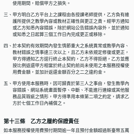
使用期間，賠償甲方之損失。
三、
甲方明白乙方平台上之課程由各授課老師提供，乙方負有維
護所提供之教學內容或教材正確性與更正之責。經甲方通知
或乙方知悉內容錯誤，除於網站公告錯誤內容外，並於通知
或知悉之日起算三個工作日內完成更正或移除。
四、
於本契約有效期間內發生情節重大之系統異常或教學內容、
教材錯誤之情事達三次以上，且乙方未依規定修復或更正，
甲方得通知乙方逕行終止本契約，乙方不得拒絕，乙方並應
按比例返還甲方相當於終止契約前尚未使用之本服務授權使
用費金額，並加計返還金額百分之二之違約金。
五、
甲方使用本服務時，因可歸責於第三人之事由，發生教學內
容錯誤、網站系統畫面暫停、中斷、不能進行連線或其他服
務品質瑕疵之情形，甲方得準用本條第二項之約定，請求乙
方於七個工作日內補償之。
第十三條 乙方之履約保證責任
如本服務授權使用費預付期間逾一年且預付金額超過新臺幣五萬