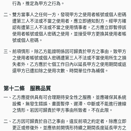
行為，推定為甲方之行為。
二、
雙方當事人之任何一方，發現甲方之使用者帳號或個人密碼
遭第三人不法或不當之使用者，應立即通知對方。經甲方確
認有遭第三人不法或不當之使用情事者，乙方應立即暫停該
使用者帳號或個人密碼之使用，並接受甲方更換其使用者帳
號或個人密碼。
三、
前項情形，除乙方能證明係因可歸責於甲方之事由，致甲方
之使用者帳號或個人密碼遭第三人不法或不當使用所生之損
失者外，乙方應於七個工作日內以延長甲方之使用期間或返
還甲方已遭扣除之使用次數、時間單位作為補償。
第十二條 服務品質
一、
乙方應提供具有可合理期待安全性之服務，並應確保其系統
設備，無發生錯誤、畫面暫停、遲滯、中斷或不能進行連線
之情形。若因可歸責於甲方事由所致者，不在此限。
二、
乙方因可歸責於自己之事由，違反前項之約定者，除應立即
更正或修復外，並應依前開情形持續之期間長度延長甲方之