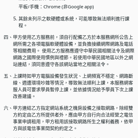
平板/手機：Chrome (非Google app)
其餘未列示之軟硬體或系統，可能導致無法順利進行課
程。
四、
甲方使用乙方服務前，須自行配備乙方於本服務網所公告上
網所需之各項電腦軟硬體設備，並負擔接續網際網路及電話
等相關費用。 使用乙方服務應遵守中華民國相關法令及網際
網路之國際使用慣例與禮節。若使用中華民國地區以外之網
站連結，須同意遵守各該網站當地之相關法令。
五、
上課時如甲方電腦設備發生狀況、上網頻寬不穩定、網路斷
線、週遭環境吵雜等情況，導致無法順利上課，本服務網客
服人員可要求學員暫停上課，並依據情況給予學員下次上課
改善建議。
六、
甲方連結乙方指定網站系統之機房設備之接取網路，除經雙
方約定由乙方所提供者外，應由甲方自行向合法經營之電信
事業申請租用，甲方租用該接取網路所生之權利義務，依甲
方與該電信事業間契約約定之。