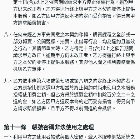
定十日(含)以上之催告期間請求甲方停止侵權行為，逾期甲
方仍未改正者，乙方得逕行終止與甲方之本契約並停止提供
本服務。如乙方因甲方違反本項約定而受有損害，得另向甲
方請求賠償損害。
八、
任何未經乙方事先同意之本契約移轉、購買課程之全部或一
部分轉賣、公開競標、拍賣、出借等行為，均為違約且無效
之行為。其情節重大時，乙方得定十日(含)以上之催告期間
請求甲方改正，逾期甲方仍未改正者，乙方得逕行終止與甲
方之本契約並停止提供本服務，其與他人間之權利義務關係
概與乙方無涉。
九、
乙方依本條第六項或第七項或第八項之約定終止本契約者，
乙方應按比例返還甲方相當於終止契約前尚未使用之本服務
授權使用費金額。但乙方得於返還金額中扣除百分之二十之
違約金。如乙方因甲方違反本條約定而受有損害，得另向甲
方請求賠償損害，且甲方不得以前開違約金抵償。
第十一條 帳號密碼非法使用之處理
一、
利用甲方之使用者帳號與個人密碼，登入本服務網站系統之