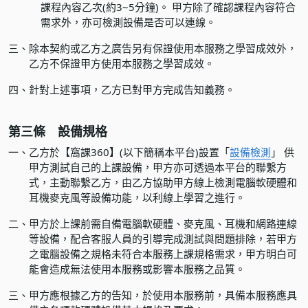
課程內容乙次(約3~5分鐘)。 甲方除了確認課程內容符合
需求外，亦可檢測設備是否可以連線。
三、
除本契約或乙方之廣告另有保證使用本服務之學習成效外，
乙方不保證甲方使用本服務之學習成效。
四、
針對上述事項，乙方已對甲方完成告知義務。
第三條 設備規格
一、
乙方於【窩課360】(以下簡稱本平台)設置「
設備檢測
」 供
甲方測試自己的上課設備，甲方亦可透過本平台的聯繫方
式，主動聯繫乙方，由乙方協助甲方線上檢測電腦軟硬體和
耳機麥克風等設備功能，以利線上學習之進行。
二、
甲方於上課前需自備電腦軟硬體、麥克風、耳機和網路連線
等設備，配合客服人員的引導完成測試與問題排除，若甲方
之電腦設備之規格未符合本服務上課規格需求，甲方明白可
能會造成無法使用本服務或影響本服務之品質。
三、
甲方應根據乙方的告知，於使用本服務前，具備本服務應具