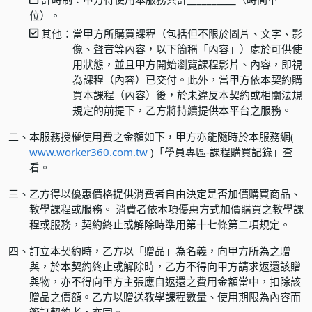
位）。
其他：
當甲方所購買課程（包括但不限於圖片、文字、影
像、聲音等內容，以下簡稱「內容」）處於可供使
用狀態，並且甲方開始瀏覽課程影片、內容，即視
為課程（內容）已交付。此外，當甲方依本契約購
買本課程（內容）後，於未違反本契約或相關法規
規定的前提下，乙方將持續提供本平台之服務。
二、
本服務授權使用費之金額如下，甲方亦能隨時於本服務網(
www.worker360.com.tw
)「學員專區-課程購買記錄」查
看。
三、
乙方得以優惠價格提供消費者自由決定是否加價購買商品、
教學課程或服務。 消費者依本項優惠方式加價購買之教學課
程或服務，契約終止或解除時準用第十七條第二項規定。
四、
訂立本契約時，乙方以「贈品」為名義，向甲方所為之贈
與，於本契約終止或解除時，乙方不得向甲方請求返還該贈
與物，亦不得向甲方主張應自返還之費用金額當中，扣除該
贈品之價額。乙方以贈送教學課程數量、使用期限為內容而