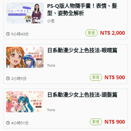
PS-Q版人物隨手畫！表情、髮
型、姿勢全解析
小思
NT$ 2,000
影音
5小時43分
日系動漫少女上色技法-眼睛篇
Yura
NT$ 500
影音
2小時5分
日系動漫少女上色技法-頭髮篇
Yura
NT$ 900
影音
4小時51分