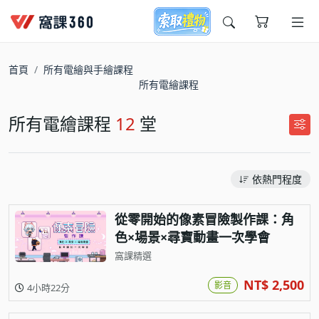
今天想要學什麼?
首頁
所有電繪與手繪課程
所有電繪課程
所有電繪課程
12
堂
依熱門程度
窩課推薦給您
從零開始的像素冒險製作課：角
色×場景×尋寶動畫一次學會
窩課精選
NT$ 2,500
影音
4小時22分