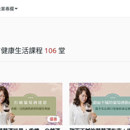
產業專欄
窩課推薦
影像動畫
語言學習
有健康生活課程
106
堂
商業行銷
資訊科技
設計應用
健康生活
理財投資
所有專欄
優惠