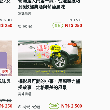
從少女
葡萄酒入門第一課：從選酒技巧
到8款經典酒與葡萄風味
窩課精選
NT$ 500
NT$ 500
T$ 250
NT$ 250
影音
16分鐘
優惠
風味與
攝影最可愛的小事，用觀察力捕
捉故事，定格最美的風景
窩課精選
NT$ 500
T$ 250
NT$ 2,500
影音
3小時29分鐘