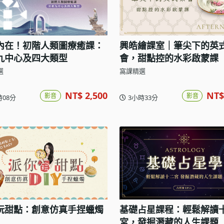
內在！初階人類圖療癒課：
興皓繪課室｜筆尖下的英
九中心及四大類型
會，甜點控的水彩啟蒙課
選
窩課精選
NT$ 2,500
NT$
影音
影音
時08分
3小時33分
玩甜點：創意仿真手捏蠟燭
基礎占星課程：輕鬆解讀
宮，發掘潛藏的人生課題