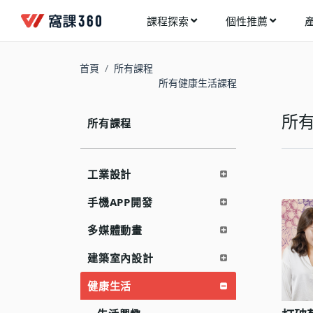
課程探索
個性推薦
工業設計
進入測驗
今天想要學什麼?
首頁
所有課程
手機APP開發
所有健康生活課程
架構師
多媒體動畫
創造者
所
所有課程
建築室內設計
領航者
健康生活
溝通者
工業設計
程式與資料庫
窩課推薦給您
執行者
手機APP開發
視覺設計
生活家
多媒體動畫
電繪與手繪
網頁設計
建築室內設計
網路行銷
健康生活
網路管理