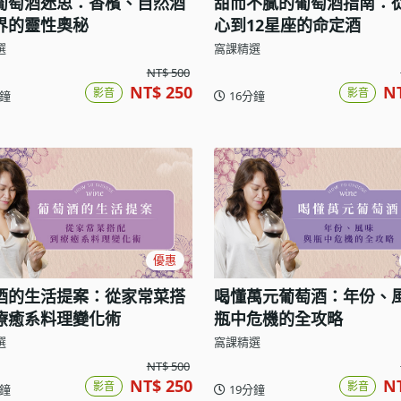
葡萄酒迷思：香檳、自然酒
甜而不膩的葡萄酒指南：
界的靈性奧秘
心到12星座的命定酒
選
窩課精選
NT$ 500
NT$ 250
N
影音
影音
分鐘
16分鐘
優惠
酒的生活提案：從家常菜搭
喝懂萬元葡萄酒：年份、
療癒系料理變化術
瓶中危機的全攻略
選
窩課精選
NT$ 500
NT$ 250
N
影音
影音
分鐘
19分鐘