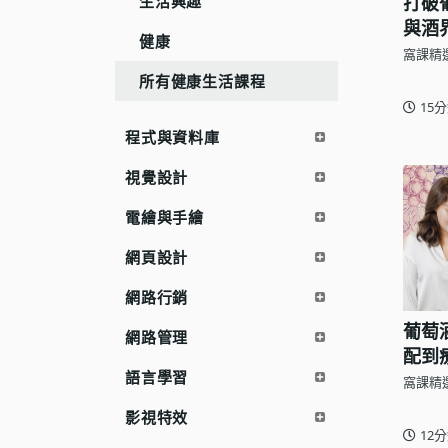
生活興趣
打破
語言學習
與酒
健康
窩課精
影視特效
所有健康生活課程
辦公室應用
15
所有課程
程式與資料庫
優惠專區
視覺設計
免費課程
電繪與手繪
網頁設計
網路行銷
葡萄
網路管理
配到
語言學習
窩課精
影視特效
12