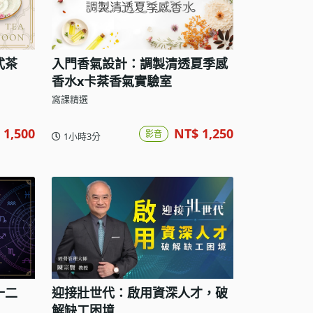
式茶
入門香氣設計：調製清透夏季感
香水x卡棻香氣實驗室
窩課精選
 1,500
NT$ 1,250
影音
1小時3分
十二
迎接壯世代：啟用資深人才，破
解缺工困境