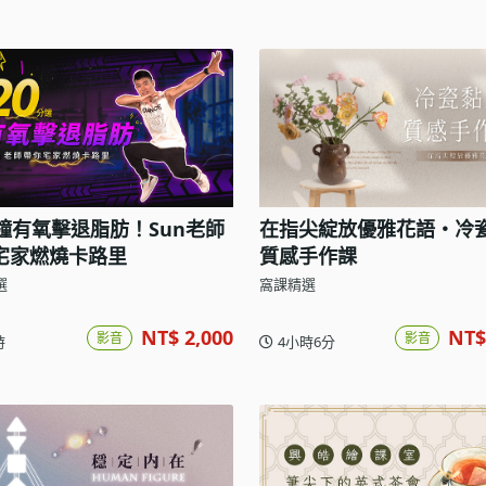
分鐘有氧擊退脂肪！Sun老師
在指尖綻放優雅花語・冷
宅家燃燒卡路里
質感手作課
選
窩課精選
NT$ 2,000
NT$
影音
影音
時
4小時6分