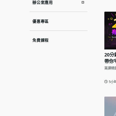
辦公室應用
優惠專區
免費課程
20
帶你
窩課精
5小