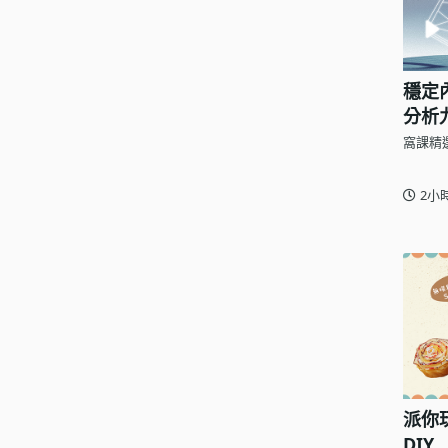
穩定
分析
窩課精
2小
派你
DIY