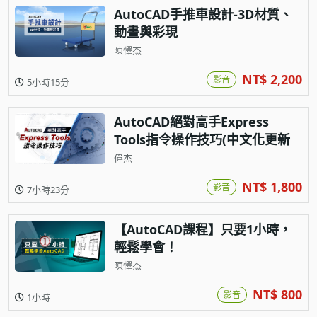
AutoCAD手推車設計-3D材質、
動畫與彩現
陳懌杰
NT$ 2,200
影音
5小時15分
AutoCAD絕對高手Express
Tools指令操作技巧(中文化更新
至2027版)
偉杰
NT$ 1,800
影音
7小時23分
【AutoCAD課程】只要1小時，
輕鬆學會！
陳懌杰
NT$ 800
影音
1小時