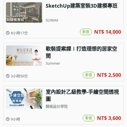
SketchUp建築室裝3D建模專班
SUMAX
NT$ 14,000
影音
8小時17分
軟裝提案課∣打造理想的居家空
間
Summer
NT$ 2,500
影音
3小時50分
室內設計乙級教學-手繪空間透視
圖
輯格設計學院
NT$ 3,600
影音
9小時