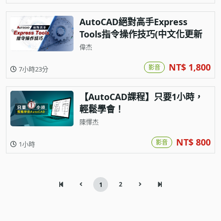
AutoCAD絕對高手Express
Tools指令操作技巧(中文化更新
至2027版)
偉杰
NT$ 1,800
影音
7小時23分
【AutoCAD課程】只要1小時，
輕鬆學會！
陳懌杰
NT$ 800
影音
1小時
2
1