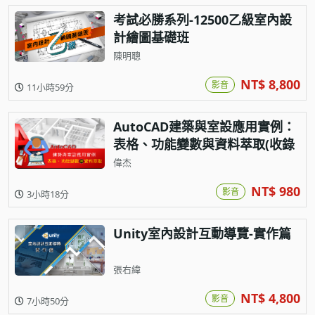
考試必勝系列-12500乙級室內設
計繪圖基礎班
陳明聰
NT$ 8,800
影音
11小時59分
AutoCAD建築與室設應用實例：
表格、功能變數與資料萃取(收錄
超實用測量小程式)
偉杰
NT$ 980
影音
3小時18分
Unity室內設計互動導覽-實作篇
張右緯
NT$ 4,800
影音
7小時50分