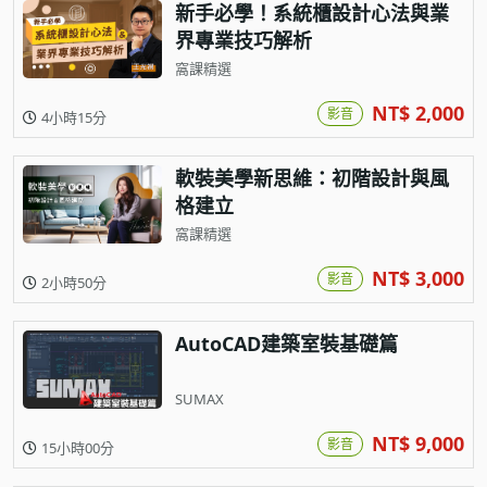
新手必學！系統櫃設計心法與業
界專業技巧解析
窩課精選
NT$ 2,000
影音
4小時15分
軟裝美學新思維：初階設計與風
格建立
窩課精選
NT$ 3,000
影音
2小時50分
AutoCAD建築室裝基礎篇
SUMAX
NT$ 9,000
影音
15小時00分