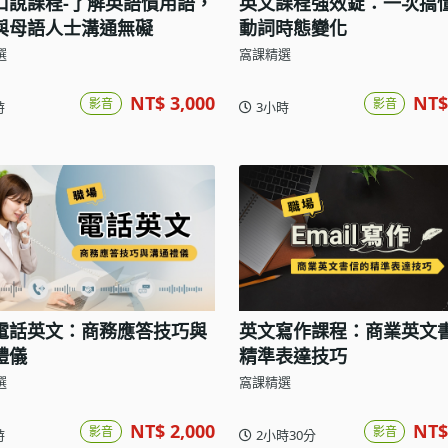
口說課程-了解英語慣用語，
英文課程強效錠：一次搞懂
與母語人士溝通無礙
動詞時態變化
選
窩課精選
NT$ 3,000
NT$
影音
影音
時
3小時
電話英文：商務應答技巧與
英文寫作課程：商業英文
禮儀
精準表達技巧
選
窩課精選
NT$ 2,000
NT$
影音
影音
時
2小時30分