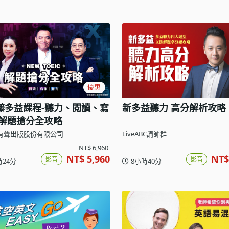
優惠
藤多益課程-聽力、閱讀、寫
新多益聽力 高分解析攻略
，解題搶分全攻略
有聲出版股份有限公司
LiveABC講師群
NT$ 6,960
NT$ 5,960
NT$
影音
影音
時24分
8小時40分