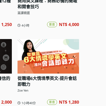
12種
商用英文課程：商務必備的簡報
和開會技巧
窩課精選
 1,250
NT$ 4,000
影音
4小時
書信的
從職場6大情境學英文-提升會話
即戰力
Zoe Yen
 2,000
NT$ 1,280
影音
1小時40分