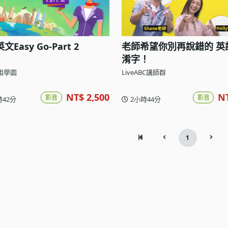
Easy Go-Part 2
老師希望你別再說錯的 英
淆字！
姐學園
LiveABC講師群
NT$ 2,500
N
影音
影音
時42分
2小時44分
1