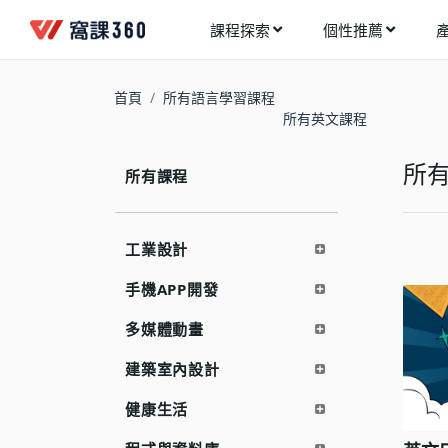
課程探索
個性推薦
工業設計
進入測驗
今天想要學什麼?
首頁
所有語言學習課程
手機APP開發
所有英文課程
架構師
多媒體動畫
創造者
所
所有課程
建築室內設計
領航者
健康生活
溝通者
工業設計
程式與資料庫
窩課推薦給您
執行者
手機APP開發
視覺設計
生活家
多媒體動畫
電繪與手繪
網頁設計
建築室內設計
網路行銷
健康生活
網路管理