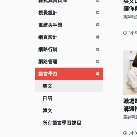
程式與資料庫
英文
語言學習
讓你
視覺設計
窩課精
影視特效
電繪與手繪
辦公室應用
3小
網頁設計
所有課程
網路行銷
優惠專區
網路管理
免費課程
語言學習
英文
日語
職場
溝通
韓文
窩課精
所有語言學習課程
3小