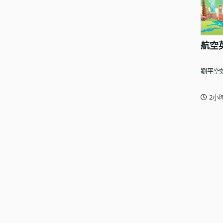
航空英文
劉平空
2小