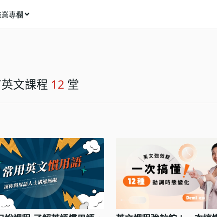
產業專欄
窩課推薦
影像動畫
語言學習
有英文課程
12
堂
商業行銷
資訊科技
設計應用
健康生活
理財投資
所有專欄