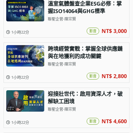
溫室氣體盤查企業ESG必修：掌
握ISO14064與GHG標準
聯聖企管-陳宗賢
NT$ 3,000
影音
1小時22分
跨境經營實戰：掌握全球供應鏈
與在地獲利的成功關鍵
聯聖企管-陳宗賢
NT$ 2,800
影音
1小時22分
迎接壯世代：啟用資深人才，破
解缺工困境
聯聖企管-陳宗賢
NT$ 4,600
影音
1小時22分