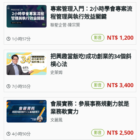
專案管理入門：2小時學會專案流
程管理與執行效益關鍵
聯聖企管-陳宗賢
NT$ 1,200
影音
1小時57分
把興趣當飯吃!成功創業的34個斜
槓心法
史萊姆
NT$ 3,400
影音
7小時55分
會展實務：參展事務規劃力就是
業務軟實力
文麗鳳
NT$ 2,500
影音
4小時50分