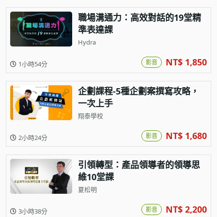
職場溝通力：高效對話的19堂精
準表達課
Hydra
NT$ 1,850
影音
1小時54分
企劃課程-5種企劃案撰寫攻略，
一次上手
翔泰學校
NT$ 1,680
影音
2小時24分
引領轉型：產品領導者的領導思
維10堂課
夏松明
NT$ 2,200
影音
3小時38分