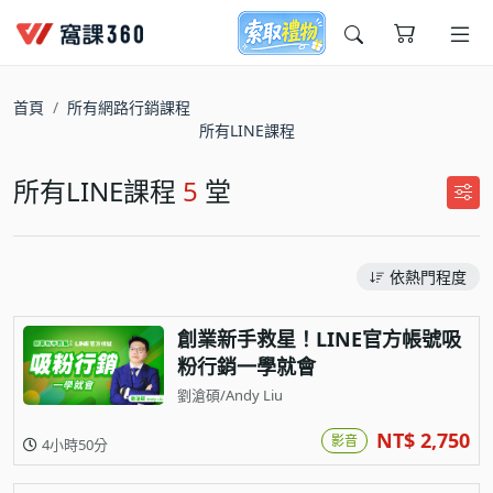
今天想要學什麼?
首頁
所有網路行銷課程
所有LINE課程
所有LINE課程
5
堂
依熱門程度
窩課推薦給您
創業新手救星！LINE官方帳號吸
粉行銷一學就會
劉滄碩/Andy Liu
NT$ 2,750
影音
4小時50分