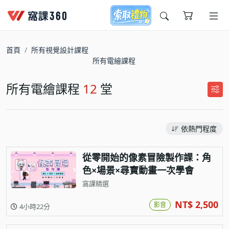
今天想要學什麼?
首頁
所有視覺設計課程
所有電繪課程
所有電繪課程
12
堂
依熱門程度
窩課推薦給您
從零開始的像素冒險製作課：角
色×場景×尋寶動畫一次學會
窩課精選
NT$ 2,500
影音
4小時22分