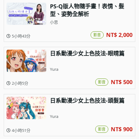
PS-Q版人物隨手畫！表情、髮
型、姿勢全解析
小思
NT$ 2,000
影音
5小時43分
日系動漫少女上色技法-眼睛篇
Yura
NT$ 500
影音
2小時5分
日系動漫少女上色技法-頭髮篇
Yura
NT$ 900
影音
4小時51分