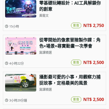
零基礎玩轉設計：AI工具解鎖你
的創意
黃龍文
NT$ 2,750
影音
15小時
從零開始的像素冒險製作課：角
色×場景×尋寶動畫一次學會
窩課精選
NT$ 2,500
影音
4小時22分
攝影最可愛的小事，用觀察力捕
捉故事，定格最美的風景
窩課精選
NT$ 2,500
影音
3小時29分鐘