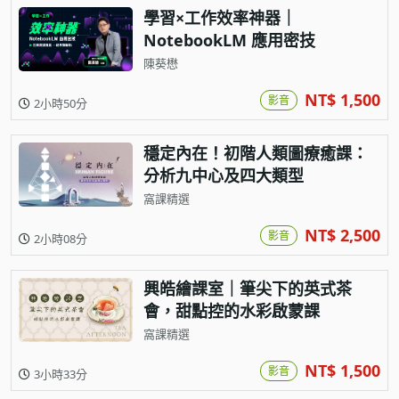
學習×工作效率神器｜
NotebookLM 應用密技
陳葵懋
NT$ 1,500
影音
2小時50分
穩定內在！初階人類圖療癒課：
分析九中心及四大類型
窩課精選
NT$ 2,500
影音
2小時08分
興皓繪課室｜筆尖下的英式茶
會，甜點控的水彩啟蒙課
窩課精選
NT$ 1,500
影音
3小時33分