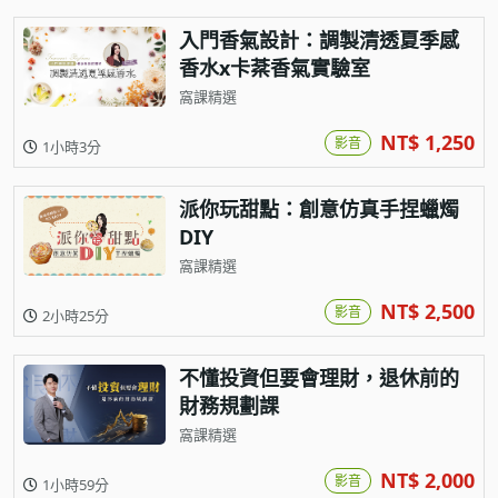
入門香氣設計：調製清透夏季感
香水x卡棻香氣實驗室
窩課精選
NT$ 1,250
影音
1小時3分
派你玩甜點：創意仿真手捏蠟燭
DIY
窩課精選
NT$ 2,500
影音
2小時25分
不懂投資但要會理財，退休前的
財務規劃課
窩課精選
NT$ 2,000
影音
1小時59分