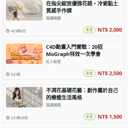
在指尖綻放優雅花語・冷瓷黏土
質感手作課
窩課精選
NT$ 2,000
影音
4小時6分
C4D動畫入門實戰：20招
MoGraph特效一次學會
紅人創意
NT$ 2,500
影音
5小時
不凋花基礎花藝：創作屬於自己
的療癒生活風格
窩課精選
NT$ 1,500
影音
2小時20分