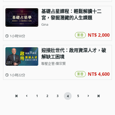
基礎占星課程：輕鬆解讀十二
宮，發掘潛藏的人生課題
Gina
NT$ 2,000
影音
1小時50分
迎接壯世代：啟用資深人才，破
解缺工困境
聯聖企管-陳宗賢
NT$ 4,600
影音
1小時22分
1
2
3
5
4