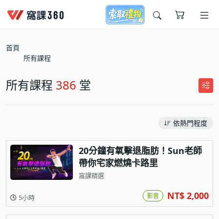
今天想要學什麼?
首頁
所有課程
所有課程
386
堂
依熱門程度
窩課推薦給您
20分鐘有氧擊退脂肪！Sun老師
帶你宅家燃燒卡路里
窩課精選
NT$ 2,000
影音
5小時