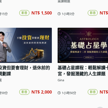
選
窩課精選
NT$ 1,500
NT$
影音
影音
時15分
1小時3分
投資但要會理財，退休前的
基礎占星課程：輕鬆解讀
規劃課
宮，發掘潛藏的人生課題
選
Gina
NT$ 2,000
NT$
影音
影音
時59分
1小時50分