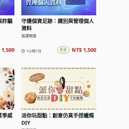
與詐騙
守護個資足跡：識別與管理個人
資料
窩課精選
 1,500
NT$ 1,500
影音
1小時1分
夏季感
派你玩甜點：創意仿真手捏蠟燭
DIY