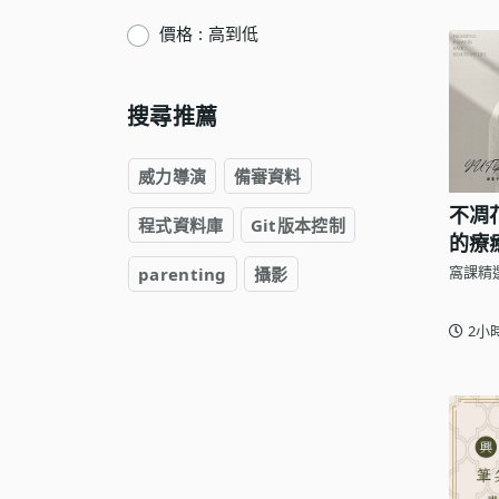
語言學習
價格 : 高到低
影視特效
辦公室應用
搜尋推薦
所有課程
威力導演
備審資料
優惠專區
不凋
程式資料庫
Git版本控制
免費課程
的療
窩課精
parenting
攝影
2小