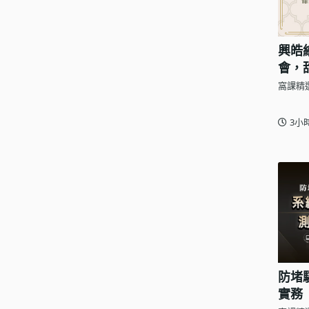
興皓
會，
窩課精
3小
防堵
實務