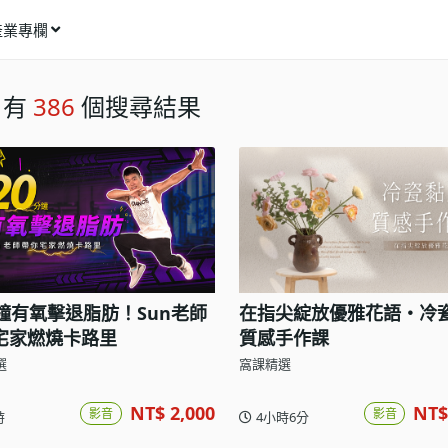
產業專欄
窩課推薦
」有
386
個搜尋結果
影像動畫
語言學習
商業行銷
資訊科技
設計應用
分鐘有氧擊退脂肪！Sun老師
在指尖綻放優雅花語・冷
健康生活
宅家燃燒卡路里
質感手作課
理財投資
選
窩課精選
所有專欄
NT$ 2,000
NT$
影音
影音
時
4小時6分