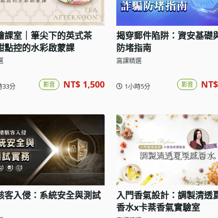
繪課室｜筆尖下的英式茶
揭穿郵件陷阱：資安基礎
甜點控的水彩啟蒙課
防堵指南
選
窩課精選
NT$ 1,500
NT$
影音
影音
時33分
1小時5分
駭客入侵：系統安全與測試
入門香氣設計：調製清透
香水x卡棻香氣實驗室