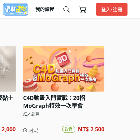
我的課程
登入/註冊
瓷黏土
C4D動畫入門實戰：20招
MoGraph特效一次學會
紅人創意
 2,000
NT$ 2,500
影音
5小時