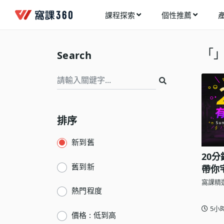
課程探索
個性推薦
工業設計
進入測驗
今天想要學什麼?
「
Search
手機APP開發
架構師
多媒體動畫
創造者
建築室內設計
領航者
健康生活
排序
溝通者
程式與資料庫
窩課推薦給您
執行者
新到舊
視覺設計
20
生活家
電繪與手繪
舊到新
帶你
窩課精
網頁設計
熱門程度
網路行銷
5小
價格 : 低到高
網路管理