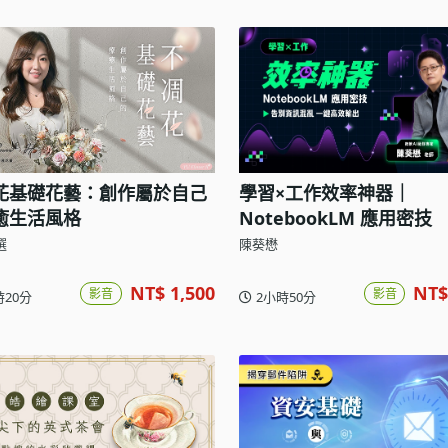
花基礎花藝：創作屬於自己
學習×工作效率神器｜
癒生活風格
NotebookLM 應用密技
選
陳葵懋
NT$ 1,500
NT$
影音
影音
時20分
2小時50分