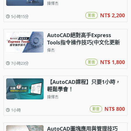
陳懌杰
NT$ 2,200
影音
5小時15分
AutoCAD絕對高手Express
Tools指令操作技巧(中文化更新
至2027版)
偉杰
NT$ 1,800
影音
7小時23分
【AutoCAD課程】只要1小時，
輕鬆學會！
陳懌杰
NT$ 800
影音
1小時
AutoCAD圖塊應用與管理技巧