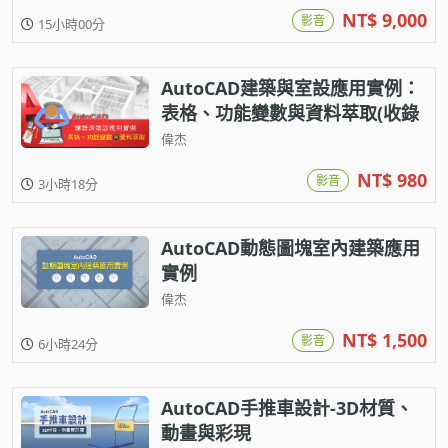
NT$ 9,000
影音
15小時00分
AutoCAD建築與室設應用實例：
表格、功能變數與資料萃取(收錄
超實用測量小程式)
偉杰
NT$ 980
影音
3小時18分
AutoCAD動態圖塊室內建築應用
實例
偉杰
NT$ 1,500
影音
6小時24分
AutoCAD手推車設計-3D材質、
動畫與彩現