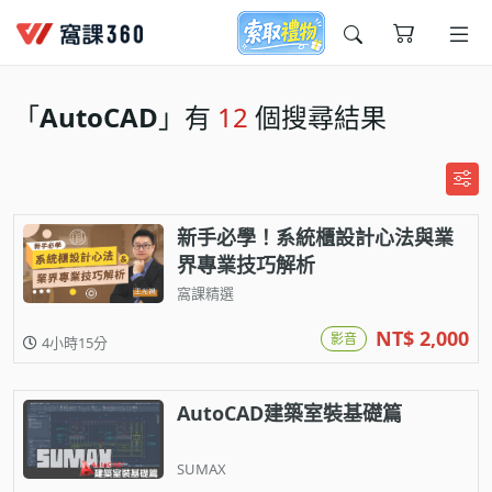
今天想要學什麼?
「
AutoCAD
」有
12
個搜尋結果
新手必學！系統櫃設計心法與業
界專業技巧解析
窩課精選
窩課推薦給您
NT$ 2,000
影音
4小時15分
AutoCAD建築室裝基礎篇
SUMAX