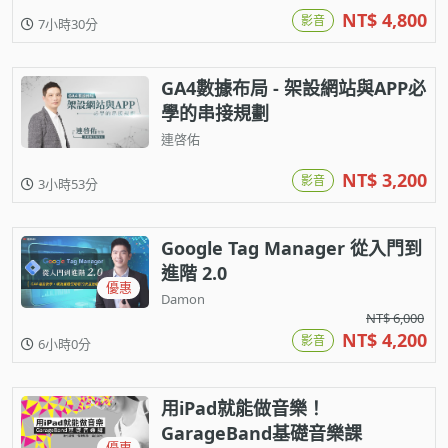
NT$ 4,800
影音
7小時30分
GA4數據布局 - 架設網站與APP必
學的串接規劃
連啓佑
NT$ 3,200
影音
3小時53分
Google Tag Manager 從入門到
進階 2.0
優惠
Damon
NT$ 6,000
NT$ 4,200
影音
6小時0分
用iPad就能做音樂！
GarageBand基礎音樂課
優惠