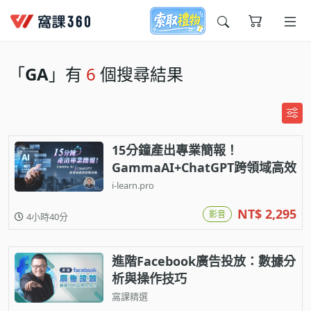
今天想要學什麼?
「
GA
」有
6
個搜尋結果
15分鐘產出專業簡報！
GammaAI+ChatGPT跨領域高效
實戰攻略
i-learn.pro
窩課推薦給您
NT$ 2,295
影音
4小時40分
進階Facebook廣告投放：數據分
析與操作技巧
窩課精選