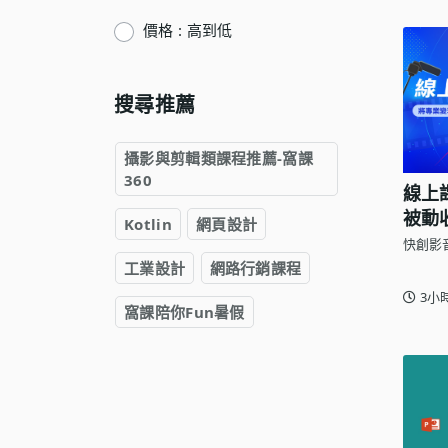
語言學習
價格 : 高到低
影視特效
辦公室應用
搜尋推薦
所有課程
攝影與剪輯類課程推薦-窩課
優惠專區
360
線上
免費課程
被動
Kotlin
網頁設計
快創影
工業設計
網路行銷課程
3小
窩課陪你Fun暑假