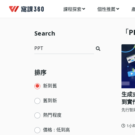
課程探索
個性推薦
工業設計
進入測驗
今天想要學什麼?
「
P
Search
手機APP開發
架構師
多媒體動畫
創造者
建築室內設計
領航者
健康生活
排序
溝通者
程式與資料庫
窩課推薦給您
執行者
新到舊
視覺設計
生成
生活家
電繪與手繪
舊到新
到實
先行智
網頁設計
熱門程度
網路行銷
1小
價格 : 低到高
網路管理