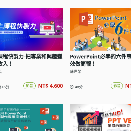
課程快製力-把專業和興趣變
PowerPoint必學的六件
收入！
效做簡報！
音
蘇世榮
NT$ 4,600
N
影音
影音
時16分
48分