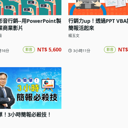
音行銷--用PowerPoint製
行銷力up！透過PPT VB
業商業影片
簡報活起來
音
楊玉文
NT$ 5,600
NT$
影音
影音
時16分
3小時11分
單！3小時簡報必殺技！