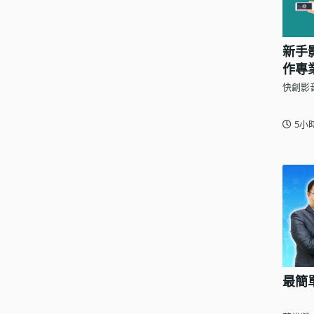
新手影
作專
快創影
5小
最簡