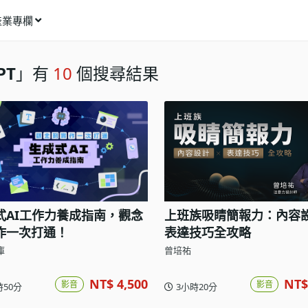
產業專欄
窩課推薦
PT
」有
10
個搜尋結果
影像動畫
語言學習
商業行銷
資訊科技
設計應用
式AI工作力養成指南，觀念
上班族吸睛簡報力：內容
健康生活
作一次打通！
表達技巧全攻略
理財投資
庫
曾培祐
所有專欄
NT$ 4,500
NT$
影音
影音
時50分
3小時20分