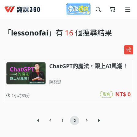
今天想要學什麼?
「
lessonofai
」有
16
個搜尋結果
ChatGPT的魔法，跟上AI風潮！
陳葵懋
窩課推薦給您
NT$ 0
影音
1小時35分
1
2