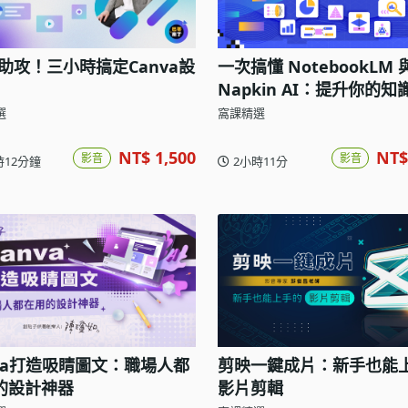
神助攻！三小時搞定Canva設
一次搞懂 NotebookLM 
Napkin AI：提升你的知
力
選
窩課精選
NT$ 1,500
NT$
影音
影音
時12分鐘
2小時11分
nva打造吸睛圖文：職場人都
剪映一鍵成片：新手也能
的設計神器
影片剪輯