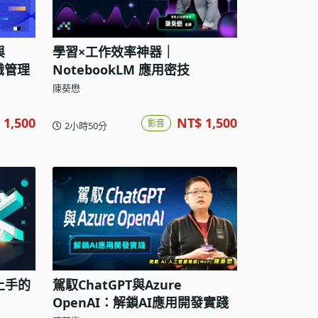
與
學習×工作效率神器｜
識管理
NotebookLM 應用密技
陳葵懋
 1,500
NT$ 1,500
影音
2小時50分
上手的
駕馭ChatGPT與Azure
OpenAI：解鎖AI應用開發實踐