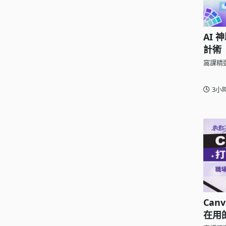
AI 
計術
窩課精
3小
Ca
在用