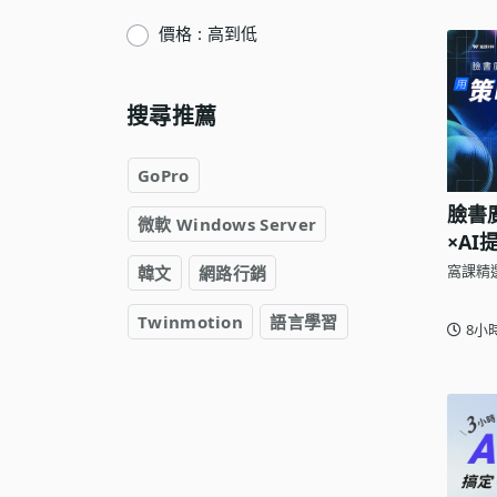
語言學習
價格 : 高到低
影視特效
辦公室應用
搜尋推薦
所有課程
GoPro
優惠專區
臉書
微軟 Windows Server
免費課程
×A
窩課精
韓文
網路行銷
Twinmotion
語言學習
8小