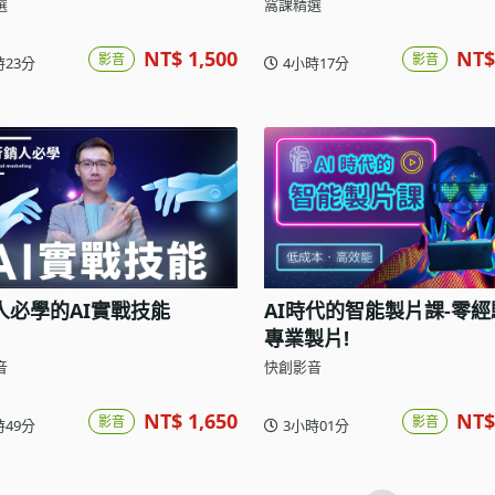
選
窩課精選
NT$ 1,500
NT$
影音
影音
時23分
4小時17分
人必學的AI實戰技能
AI時代的智能製片課-零
專業製片!
音
快創影音
NT$ 1,650
NT$
影音
影音
時49分
3小時01分