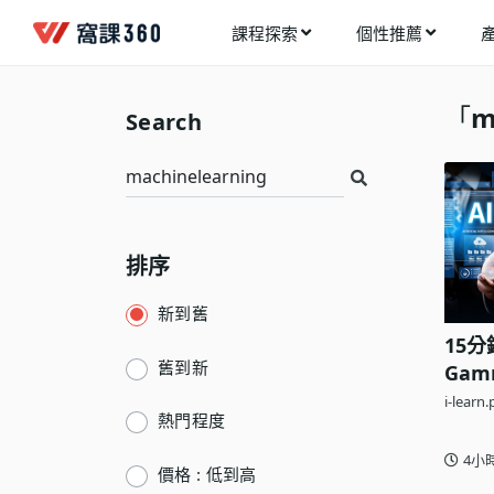
課程探索
個性推薦
工業設計
進入測驗
今天想要學什麼?
「
m
Search
手機APP開發
架構師
多媒體動畫
創造者
建築室內設計
領航者
健康生活
排序
溝通者
程式與資料庫
窩課推薦給您
執行者
新到舊
視覺設計
15
生活家
電繪與手繪
舊到新
Gam
效實
i-learn.
網頁設計
熱門程度
網路行銷
4小
價格 : 低到高
網路管理