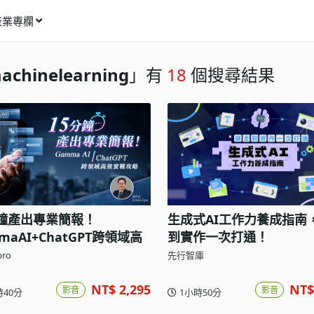
產業專欄
窩課推薦
achinelearning
」有
18
個搜尋結果
影像動畫
語言學習
商業行銷
資訊科技
設計應用
分鐘產出專業簡報！
生成式AI工作力養成指南
健康生活
maAI+ChatGPT跨領域高
到實作一次打通！
理財投資
戰攻略
pro
先行智庫
所有專欄
NT$ 2,295
NT$
影音
影音
時40分
1小時50分