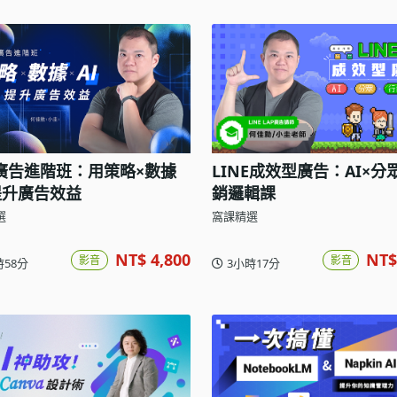
廣告進階班：用策略×數據
LINE成效型廣告：AI×分
I提升廣告效益
銷邏輯課
選
窩課精選
NT$ 4,800
NT$
影音
影音
時58分
3小時17分