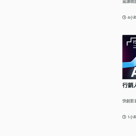
窩課精
4小
行銷
快創影
1小