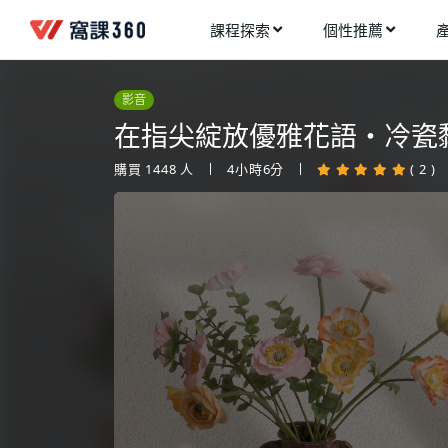
課程探索
個性推薦
工業設計
進入測驗
今天想要學什麼?
影音
手機APP開發
架構師
在指尖綻放優雅花語・冷瓷
多媒體動畫
創造者
購買
1448
人
4小時6分
( 2 )
建築室內設計
領航者
健康生活
溝通者
程式與資料庫
窩課推薦給您
執行者
視覺設計
生活家
電繪與手繪
網頁設計
網路行銷
網路管理