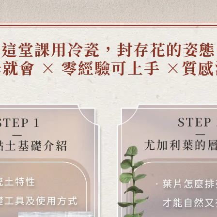
這堂課用冷瓷，封存花的姿態
就會 × 零經驗可上手 ×質