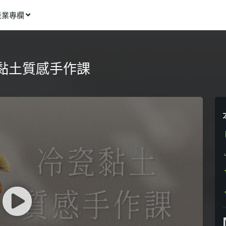
產業專欄
窩課推薦
影像動畫
黏土質感手作課
語言學習
商業行銷
資訊科技
設計應用
健康生活
理財投資
所有專欄