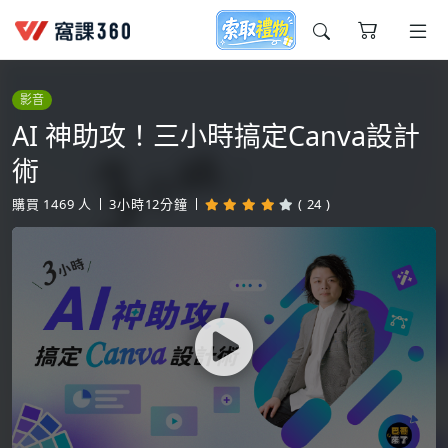
今天想要學什麼?
影音
AI 神助攻！三小時搞定Canva設計
術
購買
1469
人
3小時12分鐘
( 24 )
窩課推薦給您