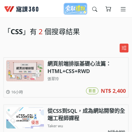
今天想要學什麼?
「
CSS
」有
2
個搜尋結果
網頁前端排版基礎心法篇：
HTML+CSS+RWD
張翠玲
窩課推薦給您
NT$ 2,400
影音
16小時
從CSS到SQL，成為網站開發的全
端工程師課程
優惠
Taker wu
NT$ 8,800