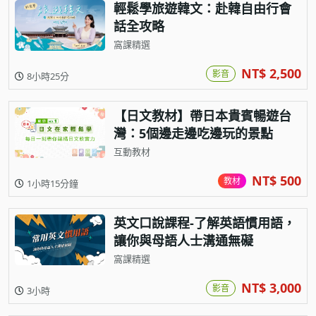
輕鬆學旅遊韓文：赴韓自由行會
話全攻略
窩課精選
NT$ 2,500
影音
8小時25分
【日文教材】帶日本貴賓暢遊台
灣：5個邊走邊吃邊玩的景點
互動教材
NT$ 500
教材
1小時15分鐘
英文口說課程-了解英語慣用語，
讓你與母語人士溝通無礙
窩課精選
NT$ 3,000
影音
3小時