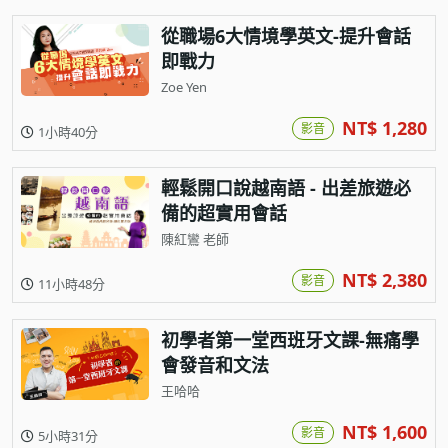
從職場6大情境學英文-提升會話
即戰力
Zoe Yen
NT$ 1,280
影音
1小時40分
輕鬆開口說越南語 - 出差旅遊必
備的超實用會話
陳紅鸞 老師
NT$ 2,380
影音
11小時48分
初學者第一堂西班牙文課-無痛學
會發音和文法
王哈哈
NT$ 1,600
影音
5小時31分