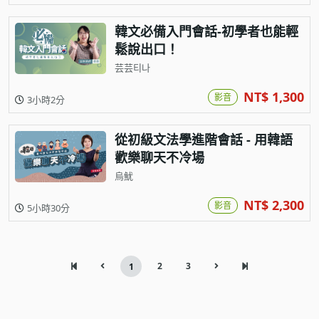
韓文必備入門會話-初學者也能輕
鬆說出口！
芸芸티나
NT$ 1,300
影音
3小時2分
從初級文法學進階會話 - 用韓語
歡樂聊天不冷場
烏魷
NT$ 2,300
影音
5小時30分
2
3
1