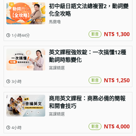
初中級日語文法總複習2，動詞變
化全攻略
馬撒嚕
NT$ 1,300
影音
1小時44分
英文課程強效錠：一次搞懂12種
動詞時態變化
窩課精選
NT$ 1,250
影音
3小時
商用英文課程：商務必備的簡報
和開會技巧
窩課精選
NT$ 4,000
影音
4小時