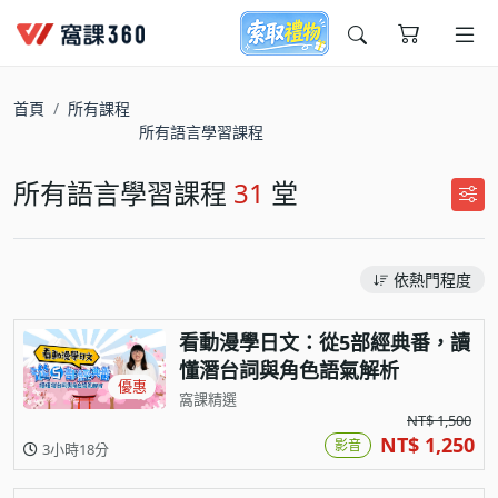
今天想要學什麼?
首頁
所有課程
所有語言學習課程
所有語言學習課程
31
堂
依熱門程度
窩課推薦給您
看動漫學日文：從5部經典番，讀
懂潛台詞與角色語氣解析
優惠
窩課精選
NT$ 1,500
NT$ 1,250
影音
3小時18分