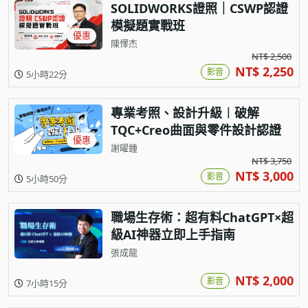
SOLIDWORKS證照｜CSWP認證
模擬題實戰班
優惠
陳懌杰
NT$ 2,500
NT$ 2,250
影音
5小時22分
專業考照、設計升級︱破解
TQC+Creo曲面與零件設計認證
優惠
謝曜鍾
NT$ 3,750
NT$ 3,000
影音
5小時50分
職場生存術：超有料ChatGPT×超
級AI神器立即上手指南
張成龍
NT$ 2,000
影音
7小時15分