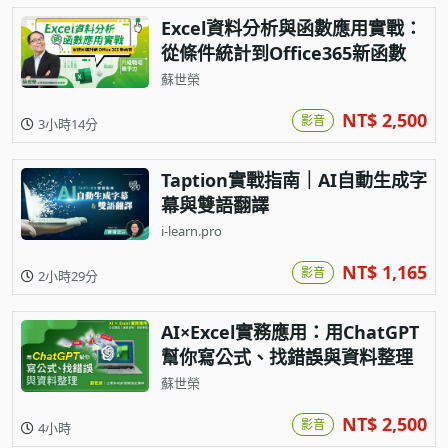
Excel資料分析與函數應用實戰：
從條件統計到Office365新函數
蘇世榮
NT$ 2,500
影音
3小時14分
Taption實戰指南｜AI自動生成字
幕與雙語翻譯
i-learn.pro
NT$ 1,165
影音
2小時29分
AI×Excel實務應用：用ChatGPT
幫你寫公式、找錯誤與資料整理
蘇世榮
NT$ 2,500
影音
4小時