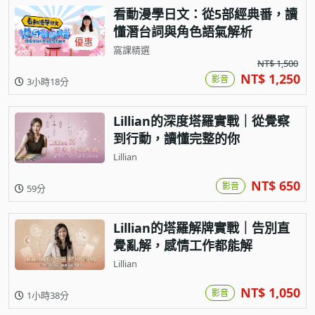
看動漫學日文：從5部經典番，讀
懂潛台詞與角色語氣解析
優惠
窩課精選
NT$ 1,500
NT$ 1,250
影音
3小時18分
Lillian的深度塔羅實戰｜從覺察
到行動，讀懂完整的你
Lillian
NT$ 650
影音
59分
Lillian的塔羅解牌實戰｜告別直
覺亂解，感情工作都能解
Lillian
NT$ 1,050
影音
1小時38分