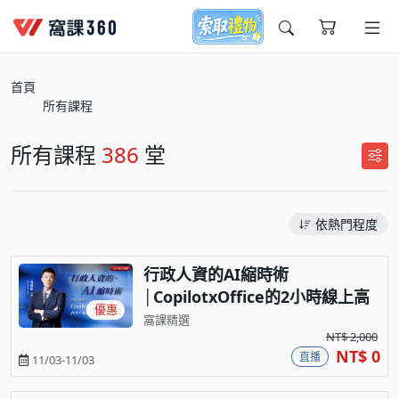
今天想要學什麼?
首頁
所有課程
所有課程
386
堂
依熱門程度
窩課推薦給您
行政人資的AI縮時術
│CopilotxOffice的2小時線上高
優惠
效工作流實戰
窩課精選
NT$ 2,000
NT$ 0
直播
11/03-11/03