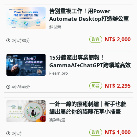
告別重複工作！用Power
Automate Desktop打造辦公室
自動化流程
蘇世榮
NT$ 2,000
影音
2小時30分
15分鐘產出專業簡報！
GammaAI+ChatGPT跨領域高效
實戰攻略
i-learn.pro
NT$ 2,295
影音
4小時40分
一針一線的療癒刺繡｜新手也能
繡出屬於你的貓咪花草小插畫
窩課精選
NT$ 1,000
影音
2小時