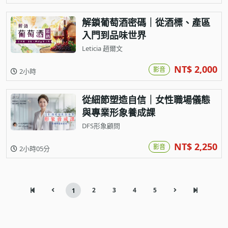
解鎖葡萄酒密碼｜從酒標、產區
入門到品味世界
Leticia 趙爾文
NT$ 2,000
影音
2小時
從細節塑造自信｜女性職場儀態
與專業形象養成課
DFS形象顧問
NT$ 2,250
影音
2小時05分
2
3
4
5
1