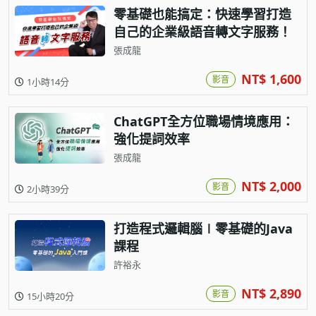
零基礎也能搞定：快速學習打造
自己的企業級語音轉文字服務！
張成龍
NT$ 1,600
影音
1小時14分
ChatGPT全方位職場情境應用：
強化提詞效率
張成龍
NT$ 2,000
影音
2小時39分
打造程式邏輯腦∣零基礎的Java
課程
許裕永
NT$ 2,890
影音
15小時20分