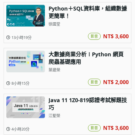
Python＋SQL資料庫，組織數據
更簡單！
徐國堂
NT$ 3,600
影音
13小時19分
大數據商業分析∣Python 網頁
爬蟲基礎應用
葉建榮
NT$ 2,000
影音
8小時15分
Java 11 1Z0-819認證考試解題技
巧
江聖榮
NT$ 3,600
影音
4小時20分