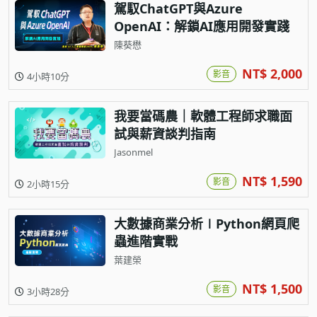
駕馭ChatGPT與Azure
OpenAI：解鎖AI應用開發實踐
陳葵懋
NT$ 2,000
影音
4小時10分
我要當碼農｜軟體工程師求職面
試與薪資談判指南
Jasonmel
NT$ 1,590
影音
2小時15分
大數據商業分析∣Python網頁爬
蟲進階實戰
葉建榮
NT$ 1,500
影音
3小時28分