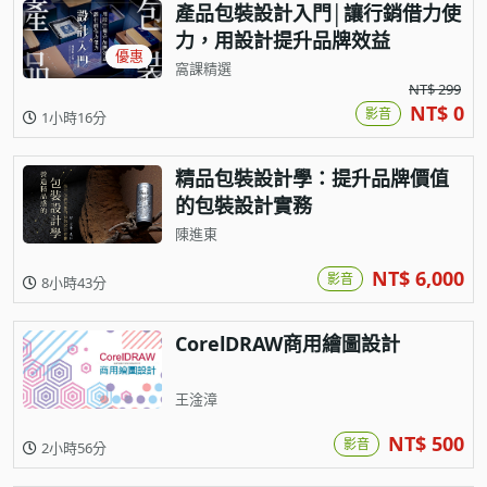
產品包裝設計入門│讓行銷借力使
力，用設計提升品牌效益
優惠
窩課精選
NT$ 299
NT$ 0
影音
1小時16分
精品包裝設計學：提升品牌價值
的包裝設計實務
陳進東
NT$ 6,000
影音
8小時43分
CorelDRAW商用繪圖設計
王淦漳
NT$ 500
影音
2小時56分