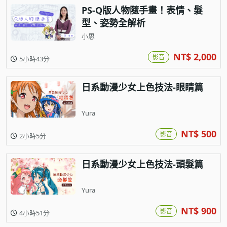
PS-Q版人物隨手畫！表情、髮
型、姿勢全解析
小思
NT$ 2,000
影音
5小時43分
日系動漫少女上色技法-眼睛篇
Yura
NT$ 500
影音
2小時5分
日系動漫少女上色技法-頭髮篇
Yura
NT$ 900
影音
4小時51分