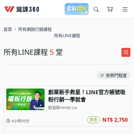
今天想要學什麼?
首頁
所有網路行銷課程
所有LINE課程
所有LINE課程
5
堂
依熱門程度
窩課推薦給您
創業新手救星！LINE官方帳號吸
粉行銷一學就會
劉滄碩/Andy Liu
NT$ 2,750
影音
4小時50分