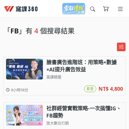
今天想要學什麼?
「
FB
」有
4
個搜尋結果
臉書廣告進階班：用策略×數據
×AI提升廣告效益
窩課精選
窩課推薦給您
NT$ 4,800
影音
8小時58分
社群經營實戰策略-一次搞懂IG、
FB趨勢
放大數位行銷