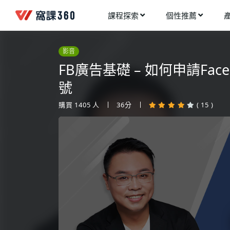
課程探索
個性推薦
工業設計
進入測驗
今天想要學什麼?
影音
手機APP開發
架構師
FB廣告基礎 – 如何申請Fa
多媒體動畫
創造者
號
建築室內設計
領航者
購買
1405
人
36分
( 15 )
健康生活
溝通者
程式與資料庫
窩課推薦給您
執行者
視覺設計
生活家
電繪與手繪
網頁設計
網路行銷
網路管理