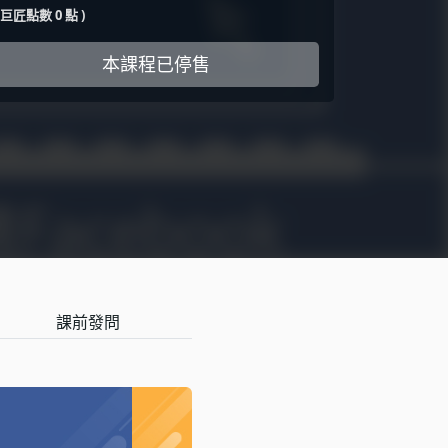
( 巨匠點數 0 點 )
本課程已停售
課前發問