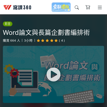
今天想要學什麼?
影音
Word論文與長篇企劃書編排術
購買
664
人
3小時
( 4 )
窩課推薦給您