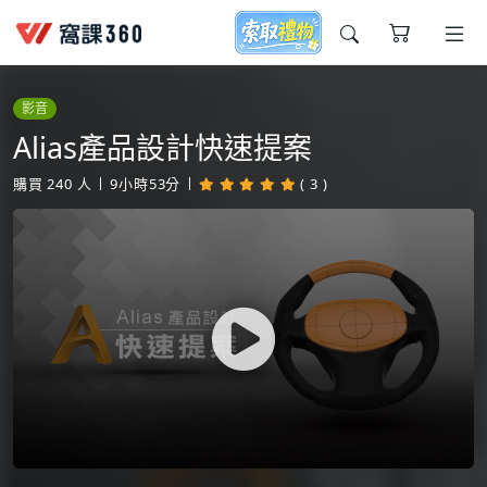
今天想要學什麼?
影音
Alias產品設計快速提案
購買
240
人
9小時53分
( 3 )
窩課推薦給您