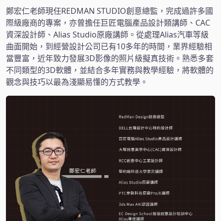
鄭宏仁老師現任REDMAN STUDIO創意總監，完成過許多國
際級廠商的專案，亦曾擔任巨匠電腦產品設計類講師、CAC
資深設計師、Alias Studio原廠講師。從處理Alias汽車等級
曲面開始，到經營設計公司已有10多年的時間，業界經驗相
當豐富，近年致力發展3D影像的照片級擬真技術。熟悉多套
不同類型的3D軟體，並結合多年實務與教學經驗，將軟體的
觀念與技巧以最為淺顯易懂的方式教學。