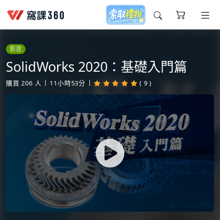
今天想要學什麼?
影音
SolidWorks 2020：基礎入門篇
購買
206
人
11小時53分
( 9 )
窩課推薦給您