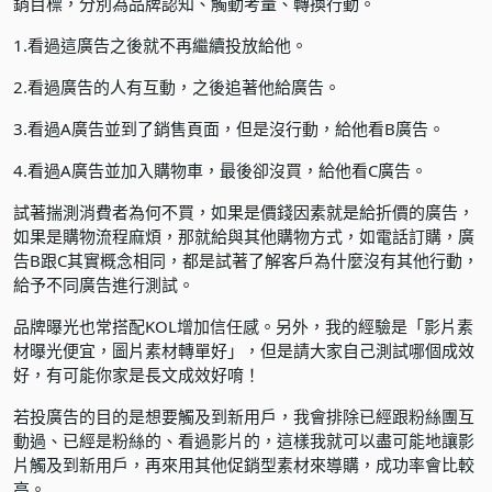
銷目標，分別為品牌認知、觸動考量、轉換行動。
1.看過這廣告之後就不再繼續投放給他。
2.看過廣告的人有互動，之後追著他給廣告。
3.看過A廣告並到了銷售頁面，但是沒行動，給他看B廣告。
4.看過A廣告並加入購物車，最後卻沒買，給他看C廣告。
試著揣測消費者為何不買，如果是價錢因素就是給折價的廣告，
如果是購物流程麻煩，那就給與其他購物方式，如電話訂購，廣
告B跟C其實概念相同，都是試著了解客戶為什麼沒有其他行動，
給予不同廣告進行測試。
品牌曝光也常搭配KOL增加信任感。另外，我的經驗是「影片素
材曝光便宜，圖片素材轉單好」，但是請大家自己測試哪個成效
好，有可能你家是長文成效好唷！
若投廣告的目的是想要觸及到新用戶，我會排除已經跟粉絲團互
動過、已經是粉絲的、看過影片的，這樣我就可以盡可能地讓影
片觸及到新用戶，再來用其他促銷型素材來導購，成功率會比較
高。