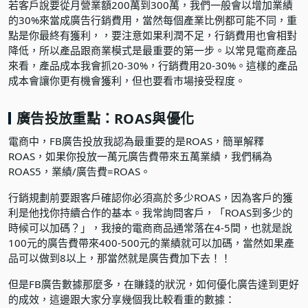
若客戶說要從月營業額200萬到300萬，我們一般會以增加業績
的30%來當成廣告行銷費用，當然每個產業比例都可能不同，重
點是你最終有獲利，，要注意如果利潤不足，行銷費用也會相對
降低，所以產品跟商業模式是最重要的第一步。以常見電商產品
來看，產品成本我會抓20-30%，行銷費用20-30%。這樣的產品
成本會讓你更有機會獲利，但也要看市場接受程度。
廣告投放重點：ROAS與優化
電商中，FB廣告投放我認為最重要的是ROAS，簡單解釋
ROAS，如果你投放一萬元廣告費帶來五萬業績，我們稱為
ROAS5，業績/廣告費=ROAS。
行銷規劃前要跟客戶確認你必須高於多少ROAS，因為客戶的獲
利是他找你持續合作的基本。我常詢問客戶，「ROAS到多少的
時候可以加碼？」，我接的電商商品通常落在4-5間，也就是說
100元的廣告費帶來400-500元的業績就可以加碼，當然如果產
品可以做到8以上，那當然就是廣告費加下去！！
但是FB廣告數據那麼多，在賺錢的狀況，如何優化廣告達到更好
的成效，這邊跟大家分享幾個我比較看重的數據：