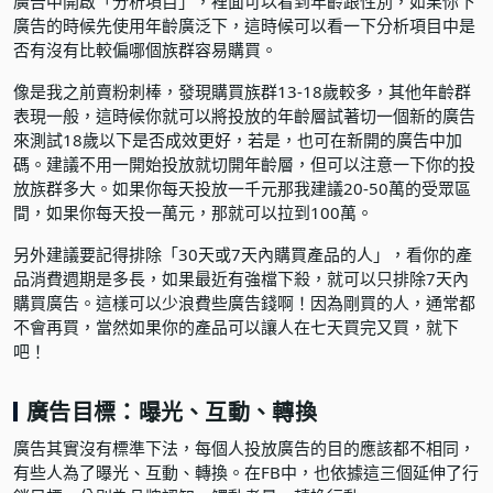
廣告中開啟「分析項目」，裡面可以看到年齡跟性別，如果你下
廣告的時候先使用年齡廣泛下，這時候可以看一下分析項目中是
否有沒有比較偏哪個族群容易購買。
像是我之前賣粉刺棒，發現購買族群13-18歲較多，其他年齡群
表現一般，這時候你就可以將投放的年齡層試著切一個新的廣告
來測試18歲以下是否成效更好，若是，也可在新開的廣告中加
碼。建議不用一開始投放就切開年齡層，但可以注意一下你的投
放族群多大。如果你每天投放一千元那我建議20-50萬的受眾區
間，如果你每天投一萬元，那就可以拉到100萬。
另外建議要記得排除「30天或7天內購買產品的人」，看你的產
品消費週期是多長，如果最近有強檔下殺，就可以只排除7天內
購買廣告。這樣可以少浪費些廣告錢啊！因為剛買的人，通常都
不會再買，當然如果你的產品可以讓人在七天買完又買，就下
吧！
廣告目標：曝光、互動、轉換
廣告其實沒有標準下法，每個人投放廣告的目的應該都不相同，
有些人為了曝光、互動、轉換。在FB中，也依據這三個延伸了行