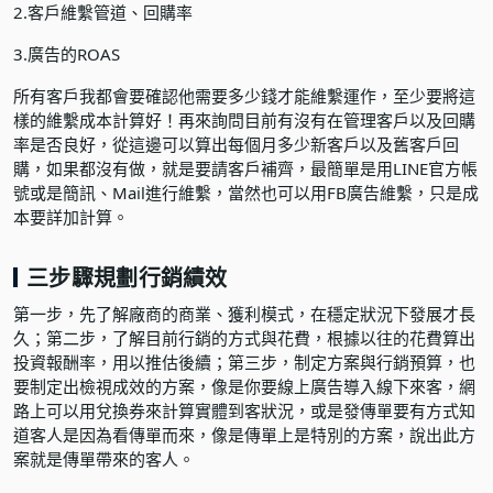
2.客戶維繫管道、回購率
3.廣告的ROAS
所有客戶我都會要確認他需要多少錢才能維繫運作，至少要將這
樣的維繫成本計算好！再來詢問目前有沒有在管理客戶以及回購
率是否良好，從這邊可以算出每個月多少新客戶以及舊客戶回
購，如果都沒有做，就是要請客戶補齊，最簡單是用LINE官方帳
號或是簡訊、Mail進行維繫，當然也可以用FB廣告維繫，只是成
本要詳加計算。
三步驟規劃行銷績效
第一步，先了解廠商的商業、獲利模式，在穩定狀況下發展才長
久；第二步，了解目前行銷的方式與花費，根據以往的花費算出
投資報酬率，用以推估後續；第三步，制定方案與行銷預算，也
要制定出檢視成效的方案，像是你要線上廣告導入線下來客，網
路上可以用兌換券來計算實體到客狀況，或是發傳單要有方式知
道客人是因為看傳單而來，像是傳單上是特別的方案，說出此方
案就是傳單帶來的客人。