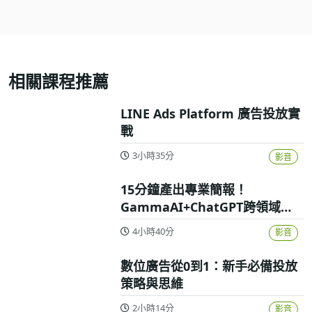
相關課程推薦
LINE Ads Platform 廣告投放實
戰
3小時35分
影音
15分鐘產出專業簡報！
GammaAI+ChatGPT跨領域高
效實戰攻略
4小時40分
影音
數位廣告從0到1：新手必備投放
策略與思維
2小時14分
影音