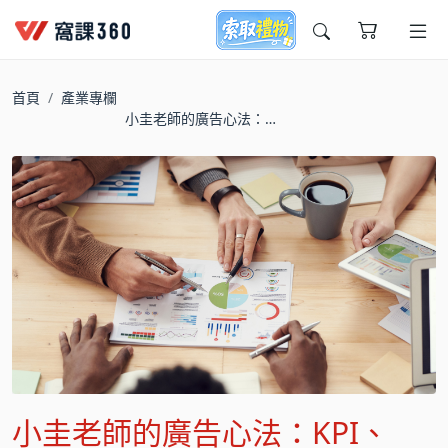
今天想要學什麼?
首頁
產業專欄
小圭老師的廣告心法：
KPI、ROAS大揭密！FB
投手必看
窩課推薦給您
小圭老師的廣告心法：KPI、