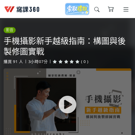
今天想要學什麼?
影音
手機攝影新手越級指南：構圖與後
製修圖實戰
購買
91
人
3小時07分
( 0 )
窩課推薦給您