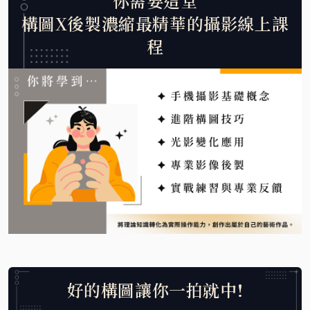
你需要這堂
構圖X後製濃縮最精華的攝影線上課
程
好的構圖讓你一拍就中!