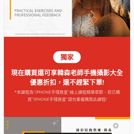
獨家
現在購買還可享韓森老師手機攝影大全
優惠折扣，還不趕緊下單!
*本課程為"IPHONE手殘救星"線上課程精華章節，若已購
買"IPHONE手殘救星"請勿重複購買此課程!