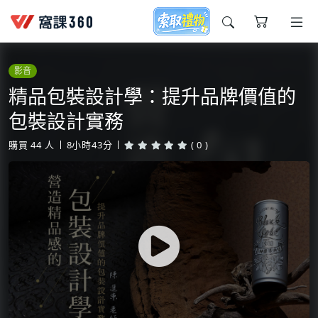
今天想要學什麼?
影音
精品包裝設計學：提升品牌價值的
包裝設計實務
購買
44
人
8小時43分
( 0 )
窩課推薦給您