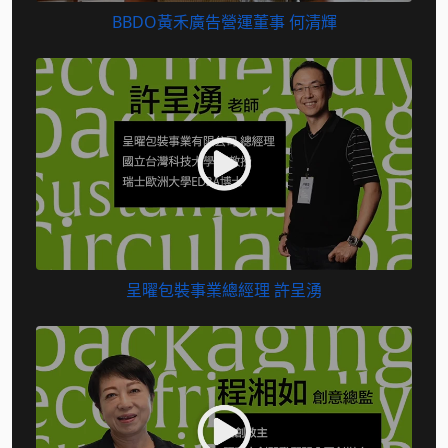
BBDO黃禾廣告營運董事 何清輝
呈曜包裝事業總經理 許呈湧