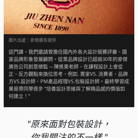
圖片出處：麥傑廣告提供
這門課，我們邀請曾擔任國內外各大設計競賽評審、國
家品牌形象發展顧問，從業品牌設計已超過30年的麥傑
廣告公司創意總監 ─ 陳進東老師，在課程設計上會從
正、反方觀點來換位思考，例如. 賣家VS. 消費者、品牌
方VS.設計師、PM產品經理VS.包裝設計師。最終學習成
果是帶同學逐步 “培養設計思維與了解精品感的價值如
何建立！”
"原來面對包裝設計，
你我關注的不一樣 "