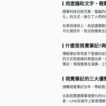
用塗鴉和文字，輕
語言學習
隨著科技日新月異、電腦的
影視特效
化」的方式，吸引了人們的
辦公室應用
在資訊接收上，為加速擷取
示化資訊外，有沒有機會主
所有課程
優惠專區
什麼是視覺筆記?與
免費課程
傳統筆記常常是下意識的反
的方式有脈絡的表達出來，
筆記，情境像是在演講、工
視覺筆記的三大優
接觸視覺筆記五年，帶給我
比如若要選擇重視覺化的IG
者，LINE在操作上較易理