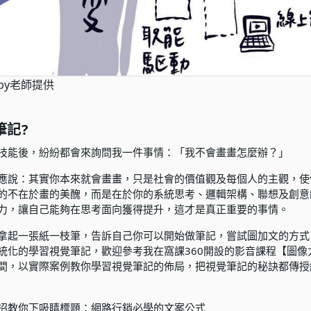
by老師提供
筆記?
技能後，紛紛都會來詢問我一件事情：「我不會畫畫怎麼辦？」
應說：其實你本來就會畫畫，只是社會的價值觀及每個人的主觀，使
的不在於畫的美醜，而是在於你的系統思考、邏輯架構、聯想及創意
力，讓自己能夠在思考面向獲得提升，這才是真正重要的事情。
拿起一張紙一枝筆，告訴自己你可以開始做筆記，嘗試圖加文的方式
統化的學習視覺筆記，歡迎參考我在窩課360開設的影音課程
【圖像
間，以實際案例教你學習視覺筆記的佈局，把視覺筆記的秘訣都傳授
招教你下吸睛標題：網路行銷必學的文案公式