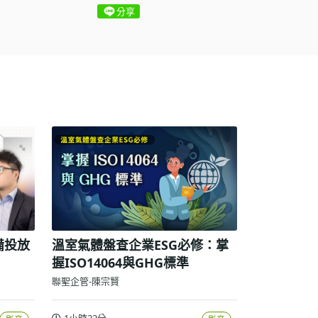
分享
備投放
溫室氣體盤查企業ESG必修：掌
握ISO14064與GHG標準
聯聖企管-陳宗賢
1小時22分