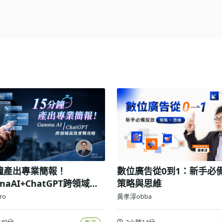
分鐘產出專業簡報！
數位廣告從0到1：新手必
maAI+ChatGPT跨領域高
策略與思維
戰攻略
pro
黃孝淳obba
40分
2小時14分