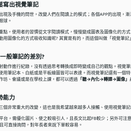
鬆寫出視覺筆記
出現及手機的問世，改變人們在閱讀上的模式；各個APP的出現，漸
眼球。
重點，使用者的習慣從文字閱讀模式，慢慢變成圖表及圖像化的方式
動用圖像化的方式吸收知識呢? 其實是有的，而這個叫做「視覺筆記
一般筆記的差別?
射動作進行紀錄，沒有透過思考轉換成即時變成自己的觀點。視覺筆
使用筆記本、白紙或是平板繪圖皆可以表達。而視覺筆記還有一個特色
作坊、會議或是在學校上課，都可以透過
「聽→內化→轉譯→圖像」
勢能力
三個非常重大的改變，這也是我希望越來越多人接觸、使用視覺筆記
平台，需優化圖片、使之較吸引人，且長文比起FB較少；另外可注意L
解且可直接詢問，對年長者來說下單較容易。