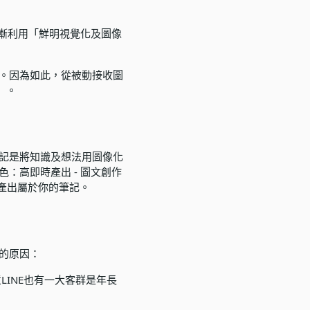
漸利用「鮮明視覺化及圖像
。因為如此，從被動接收圖
」。
記是將知識及想法用圖像化
：高即時產出 - 圖文創作
產出屬於你的筆記。
的原因：
INE也有一大客群是年長