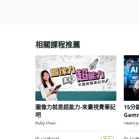
相關課程推薦
圖像力就是超能力-來畫視覺筆記
15
吧
Gam
效實
Ruby Chao
i-learn.
1小時46分
4小時