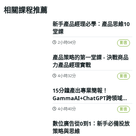
相關課程推薦
新手產品經理必學：產品思維10
堂課
2小時04分
影音
產品策略的第一堂課 - 決戰商品
力產品經理實戰
4小時32分
影音
15分鐘產出專業簡報！
GammaAI+ChatGPT跨領域高
效實戰攻略
4小時40分
影音
數位廣告從0到1：新手必備投放
策略與思維