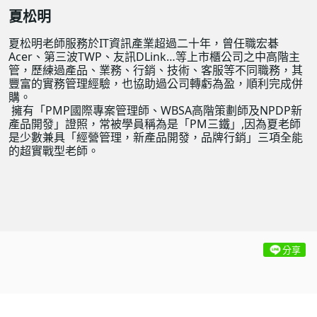
夏松明
夏松明老師服務於IT資訊產業超過二十年，曾任職宏碁
Acer、第三波TWP、友訊DLink…等上市櫃公司之中高階主
管，歷練過產品、業務、行銷、技術、客服等不同職務，其
豐富的實務管理經驗，也協助過公司轉虧為盈，順利完成併
購。
​ 擁有「PMP國際專案管理師、WBSA高階策劃師及NPDP新
產品開發」證照，常被學員稱為是「PM三鐵」,因為夏老師
是少數兼具「經營管理，新產品開發，品牌行銷」三項全能
的超實戰型老師。
分享