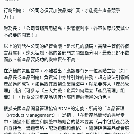
行銷副總：『公司必須要加強品牌推廣，才能提升產品競爭
力！』
財務長：『公司管銷費用過高，影響獲利率，各單位應該要減少
不必要的開支！』
以上的對話在公司的經管會議上是常見的戲碼，高階主管們各個
言辭犀利，炮火猛烈，搞的各部門之間壁壘分明，最後只好不歡
而散。新產品要成功的機率實在不高。
在這樣的氛圍當中，不難看出：應該要有另一位高階主管（如：
產品長或產品副總）負責當中穿針引線的任務，想方設法引領新
產品邁向成功。如果將其放到企業組織中，就是要導入「產品管
理」制度（可參考《三大共識：企業如何建立「產品管理」組
織》），作為公司新產品與其他部門橫向溝通的角色。
根據美國產品開發管理協會PDMA的定義，所謂的「產品管理
（Product Management）」是指：「在新產品開發的過程當
中，通過不斷監控和調整市場組合的基本要素（其中包括產品及
自身特色、溝通策略、配銷通路和價格），隨時確保產品或者服