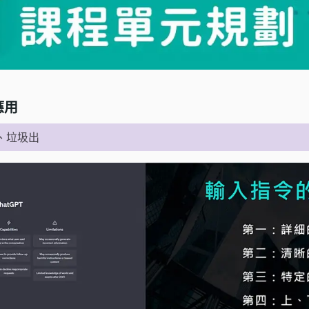
應用
、垃圾出