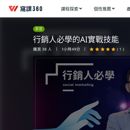
課程探索
個性推薦
工業設計
進入測驗
今天想要學什麼?
影音
手機APP開發
架構師
行銷人必學的AI實戰技能
多媒體動畫
創造者
購買
38
人
1小時49分
( 1 )
建築室內設計
領航者
健康生活
溝通者
程式與資料庫
窩課推薦給您
執行者
視覺設計
生活家
電繪與手繪
網頁設計
網路行銷
網路管理