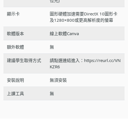
位元)
顯示卡
圖形硬體加速需要DirectX 10圖形卡
及1280×800或更高解析度的螢幕
軟體版本
線上軟體Canva
額外軟體
無
建議學生取得方式
請點選連結進入：https://reurl.cc/VN
KZR6
安裝說明
無須安裝
上課工具
無