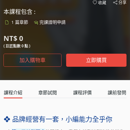
分享
收藏
本課程包含 :
1 篇章節
完課證明申請
NT$ 0
( 巨匠點數 0 點 )
加入購物車
立即購買
課程介紹
章節試閱
課程評價
課前發問
❖ 品牌經營有一套，小編能力全乎你