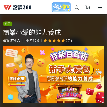
今天想要學什麼?
影音
商業小編的能力養成
購買
574
人
1小時16分
( 7 )
窩課推薦給您