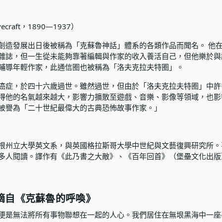
ovecraft，1890—1937）
創造發展出日後被稱為「克蘇魯神話」體系的各類作品而聞名。 他
雜誌，但一生從未能夠靠著編輯與作家的收入養活自己，但他樂於與
輔導年輕作家，此通信圈也被稱為「洛夫克拉夫特圈」。
癌症，於四十六歲過世。雖然過世，但由於「洛夫克拉夫特圈」中許
得他的名氣越來越大，影響力擴散至遊戲、音樂、影像等領域，也影
被譽為「二十世紀最偉大的古典恐怖故事作家。」
根州立大學英文系，與英國格拉斯哥大學中世紀與文藝復興研究所。
多人閱讀。譯作有《此乃書之大敵》、《百年回首》（堡壘文化出版
摘自《克蘇魯的呼喚》
便是無法將所有事物聯想在一起的人心。我們居住在無垠黑海中一座