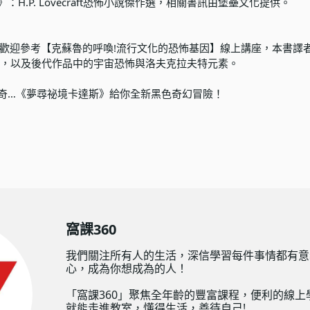
H.P. Lovecraft恐怖小說傑作選
，相關書訊由堡壘文化提供。
，歡迎參考
【克蘇魯的呼喚!流行文化的恐怖基因】
線上講座，本書譯
文化，以及後代作品中的宇宙恐怖與洛夫克拉夫特元素。
奇…《夢尋祕境卡達斯》給你全新黑色奇幻冒險！
窩課360
我們關注所有人的生活，深信學習每件事情都有意
心，成為你想成為的人！
「窩課360」聚焦全年齡的豐富課程，便利的線上
就能走進教室，懂得生活，善待自己!