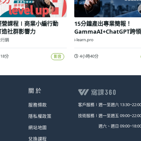
經營課程∣商業小編行動
15分鐘產出專業簡報！
打造社群影響力
GammaAI+ChatGPT跨
效實戰攻略
位行銷
i-learn.pro
18分
4小時40分
影音
關 於
服務條款
客戶服務∣
週一至週六 13:30~22:0
技術服務∣
週一至週五 09:00~22:0
隱私權政策
週六、週日 09:00~18:0
網站地圖
兌換課程