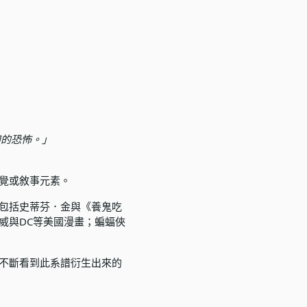
知的恐怖。」
覺或敘事元素。
包括史蒂芬．金與《養鬼吃
威與DC等美國漫畫；蝙蝠俠
不斷看到此系譜衍生出來的