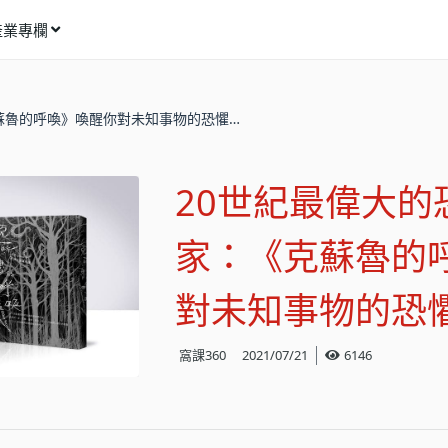
產業專欄
窩課推薦
蘇魯的呼喚》喚醒你對未知事物的恐懼…
影像動畫
語言學習
20世紀最偉大的
商業行銷
資訊科技
家：《克蘇魯的
設計應用
對未知事物的恐
健康生活
窩課360
2021/07/21
6146
理財投資
所有專欄