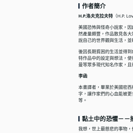
作者簡介
H.P.洛夫克拉夫特
（H.P. L
美國恐怖與怪奇小說家，因
然產量頗豐，作品散見各大
說自己的世界觀與生活，並
後因長期貧困的生活並得到
特作品中的設定與想法，使
曼等眾多現代知名作家，且
李函
本書譯者，畢業於美國密西
字，讓作家們的心血能被更
等。
黏土中的恐懼－－
我想，世上最慈悲的事物，