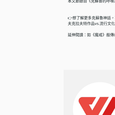
本文節錄自
《克蘇魯的呼喚》：
👉想了解更多克蘇魯神話
夫克拉夫特作品vs.流行
延伸閱讀：
如《魔戒》般傳