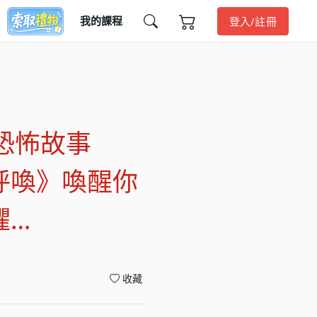
我的課程
登入/註冊
恐怖故事
呼喚》喚醒你
懼…
收藏