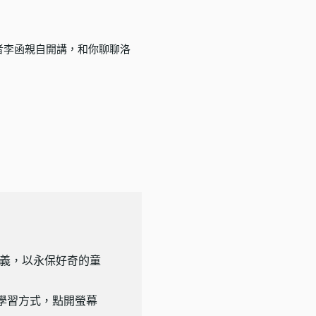
者
李函
親自開講，和你聊聊洛
義，以永保好奇的童
學習方式，點開螢幕