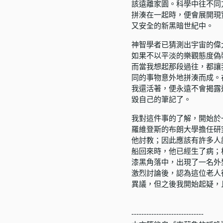
該遠離家園。科學中往不同
拼湊在一起時，便會展開現
又安全的新黑暗世紀中。
神智學者已猜測出宇宙的偉
如果不以平淡的樂觀態度偽
而當我想起那段過往，都讓
同的事物意外地拼湊而成。
我還活著，便永遠不會揭露
毀自己的筆記了。
我對這件事的了解，開始於
羅維登斯的布朗大學擔任研
他討教；因此應該有許多人
船回來時，他已經生了病；
漆黑角落中，出現了一名外
激烈討論後，認為這位老人
異議，但之後我開始起疑，
​-----------------------------