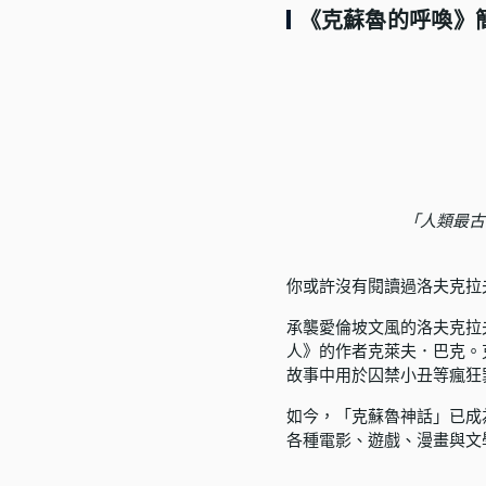
《克蘇魯的呼喚》
語言學習
影視特效
辦公室應用
所有課程
優惠專區
「人類最古
免費課程
你或許沒有閱讀過洛夫克拉
承襲愛倫坡文風的洛夫克拉
人》的作者克萊夫．巴克。
故事中用於囚禁小丑等瘋狂
如今，「克蘇魯神話」已成
各種電影、遊戲、漫畫與文