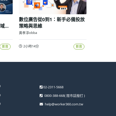
數位廣告從0到1：新手必備投放
領域高
策略與思維
黃孝淳obba
2小時14分
影音
影音
0
02-2311-5668
0
0800-388-668
( 限市話撥打 )
0
help@worker360.com.tw