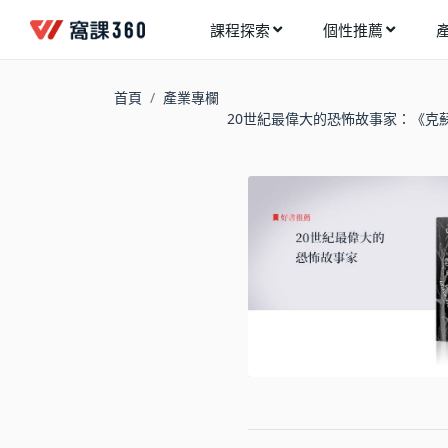
課程探索
個性推薦
工業設計
進入測驗
今天想要學什麼?
首頁
產業專欄
手機APP開發
20世紀最偉大的恐怖故事家：《克
架構師
多媒體動畫
創造者
建築室內設計
領航者
健康生活
溝通者
程式與資料庫
窩課推薦給您
執行者
視覺設計
生活家
電繪與手繪
網頁設計
網路行銷
網路管理