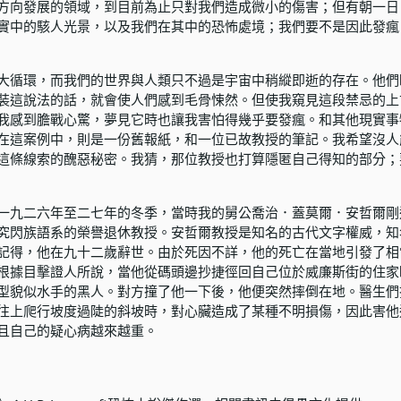
方向發展的領域，到目前為止只對我們造成微小的傷害；但有朝一日
實中的駭人光景，以及我們在其中的恐怖處境；我們要不是因此發瘋
大循環，而我們的世界與人類只不過是宇宙中稍縱即逝的存在。他們
裝這說法的話，就會使人們感到毛骨悚然。但使我窺見這段禁忌的上
我感到膽戰心驚，夢見它時也讓我害怕得幾乎要發瘋。和其他現實事
在這案例中，則是一份舊報紙，和一位已故教授的筆記。我希望沒人
這條線索的醜惡秘密。我猜，那位教授也打算隱匿自己得知的部分；
一九二六年至二七年的冬季，當時我的舅公喬治．蓋莫爾．安哲爾剛
究閃族語系的榮譽退休教授。安哲爾教授是知名的古代文字權威，知
記得，他在九十二歲辭世。由於死因不詳，他的死亡在當地引發了相
根據目擊證人所說，當他從碼頭邊抄捷徑回自己位於威廉斯街的住家
型貌似水手的黑人。對方撞了他一下後，他便突然摔倒在地。醫生們
往上爬行坡度過陡的斜坡時，對心臟造成了某種不明損傷，因此害他
且自己的疑心病越來越重。