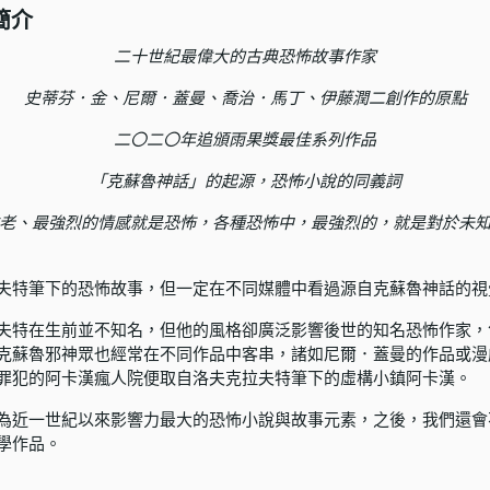
簡介
二十世紀最偉大的古典恐怖故事作家
史蒂芬．金、尼爾．蓋曼、喬治．馬丁、伊藤潤二創作的原點
二〇二〇年追頒雨果獎最佳系列作品
「克蘇魯神話」的起源，恐怖小說的同義詞
老、最強烈的情感就是恐怖，各種恐怖中，最強烈的，就是對於未
夫特筆下的恐怖故事，但一定在不同媒體中看過源自克蘇魯神話的視
夫特在生前並不知名，但他的風格卻廣泛影響後世的知名恐怖作家，
克蘇魯邪神眾也經常在不同作品中客串，諸如尼爾．蓋曼的作品或漫
罪犯的阿卡漢瘋人院便取自洛夫克拉夫特筆下的虛構小鎮阿卡漢。
為近一世紀以來影響力最大的恐怖小說與故事元素，之後，我們還會
學作品。