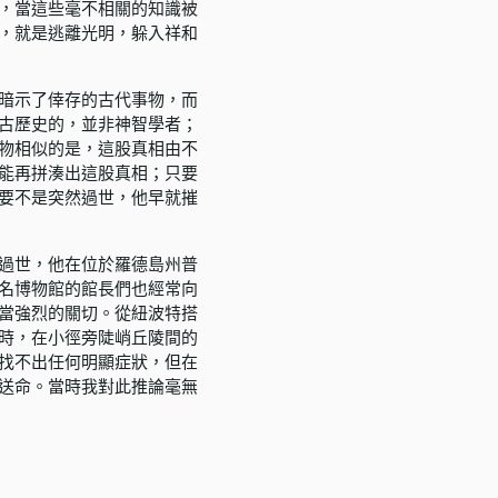
，當這些毫不相關的知識被
，就是逃離光明，躲入祥和
暗示了倖存的古代事物，而
古歷史的，並非神智學者；
物相似的是，這股真相由不
能再拼湊出這股真相；只要
要不是突然過世，他早就摧
過世，他在位於羅德島州普
名博物館的館長們也經常向
當強烈的關切。從紐波特搭
時，在小徑旁陡峭丘陵間的
找不出任何明顯症狀，但在
送命。當時我對此推論毫無