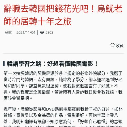
辭職去韓國把錢花光吧！烏魷老
師的居韓十年之旅
烏魷
2021/11/04
5803
收藏
韓語學習之路：好想看懂韓國電影！
第一次接觸韓語的契機是源於系上規定的必修外院學分，我選了
當時冷門的韓語。沒有興趣，純粹為了學分，卻幸運地遇到好老
師和好同學，課堂氣氛很溫馨，使我對這個語言有了好感。不
過，我的程度是全班最爛，若當時有人告訴我日後會教韓語，我
應該會驚呆吧。
幾年後，陸續從影展和DVD遇到幾部震到我骨子裡的好片，如朴
贊郁、奉俊昊以及金基德的作品，電影很好，可惜字幕七零八
落，我明知翻譯有誤卻不知原意為何，「好想自己聽懂」的念頭