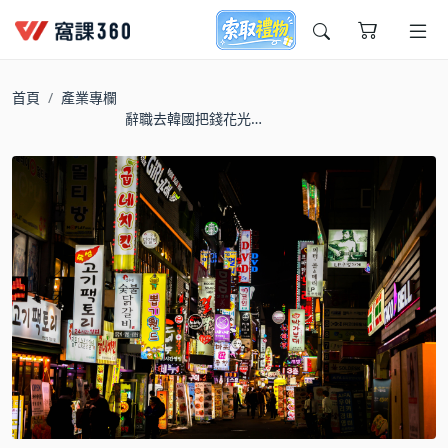
今天想要學什麼?
首頁
產業專欄
辭職去韓國把錢花光
吧！烏魷老師的居韓十
年之旅
窩課推薦給您