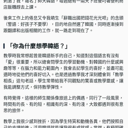
刺激了我，報名了師大韓語，每週總有一兩天下班後叼著便利商
店飯糰趕去上課。
後來工作上的倦怠又令我萌生「辭職出國把錢花光光吧」的念頭
（警語：好孩子不要學），目的地自然選了韓國，同時逐漸接到
跟翻譯和出版相關的工作，就一路走到現在了。
「你為什麼想學韓語？」
教學時我常想起曾是韓語新手的自己，知道對這個語言有沒有
「愛」很重要，所以總會問學生的學習動機、對韓國的什麼感興
趣等等，在腦力和能力範圍內，我會去記學生的喜好，並盡可能
適時地從他們的喜好切入。也是透過教學我才深刻體會到「教學
相長」這句老話，學生常帶給我不同觀點的驚喜或教學靈感，讓
我能調整方式，保持教學彈性。
有時覺得，這樣的師生關係像旅途上的偶遇，同行了一段風景，
時間有的長、有的短，相識有的深、有的淺，大致都遇到很有意
思的旅伴。
教學上我很少感到挫折，因為學生特質和動機各異，他們按照自
己的步調前進、活用韓語就能讓我很有成就感。當然，有極明確