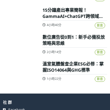
15分鐘產出專業簡報！
GammaAI+ChatGPT跨領域高
效實戰攻略
4小時40分
影音
數位廣告從0到1：新手必備投放
策略與思維
2小時14分
影音
溫室氣體盤查企業ESG必修：掌
握ISO14064與GHG標準
1小時22分
影音
社 群
Facebook