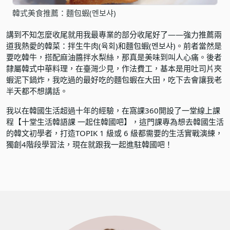
韓式美食推薦：麵包蝦(멘보샤)
講到不知怎麼收尾就用我最專業的部分收尾好了——強力推薦兩
道我熱愛的韓菜：拌生牛肉(육회)和麵包蝦(멘보샤)。前者當然是
要吃韓牛，搭配麻油醬拌水梨絲，那真是美味到叫人心痛。後者
隸屬韓式中華料理，在臺灣少見，作法費工，基本是用吐司片夾
蝦泥下鍋炸，我吃過的最好吃的麵包蝦在大田，吃下去會讓我老
半天都不想講話。
我以在韓國生活超過十年的經驗，在窩課360開設了一堂線上課
程
【十堂生活韓語課 一起住韓國吧】
，這門課專為想去韓國生活
的韓文初學者，打造TOPIK 1 級或 6 級都需要的生活實戰演練，
獨創4階段學習法，現在就跟我一起進駐韓國吧！