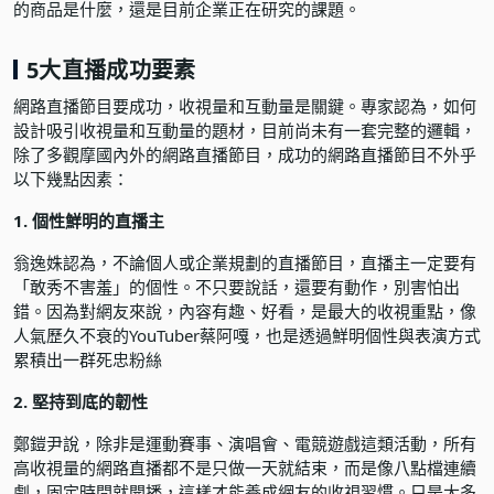
的商品是什麼，還是目前企業正在研究的課題。
5大直播成功要素
網路直播節目要成功，收視量和互動量是關鍵。專家認為，如何
設計吸引收視量和互動量的題材，目前尚未有一套完整的邏輯，
除了多觀摩國內外的網路直播節目，成功的網路直播節目不外乎
以下幾點因素：
1. 個性鮮明的直播主
翁逸姝認為，不論個人或企業規劃的直播節目，直播主一定要有
「敢秀不害羞」的個性。不只要說話，還要有動作，別害怕出
錯。因為對網友來說，內容有趣、好看，是最大的收視重點，像
人氣歷久不衰的YouTuber蔡阿嘎，也是透過鮮明個性與表演方式
累積出一群死忠粉絲
2. 堅持到底的韌性
鄭鎧尹說，除非是運動賽事、演唱會、電競遊戲這類活動，所有
高收視量的網路直播都不是只做一天就結束，而是像八點檔連續
劇，固定時間就開播，這樣才能養成網友的收視習慣。只是大多