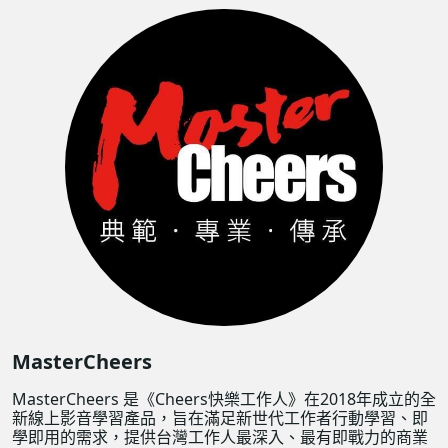
MasterCheers
MasterCheers 是《Cheers快樂工作人》在2018年成立的全
新線上影音學習產品，旨在滿足新世代工作者行動學習、即
學即用的需求，提供台灣工作人最深入、最有即戰力的商業