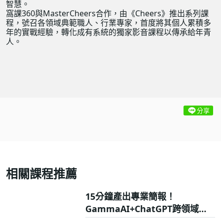
智慧。
窩課360與MasterCheers合作，由《Cheers》推出系列課
程，號召各領域典範職人、行業專家，首度將其個人累積多
年的實戰經驗，轉化成有系統的獨家影音課程以傳承給年青
人。
分享
相關課程推薦
15分鐘產出專業簡報！
GammaAI+ChatGPT跨領域高
效實戰攻略