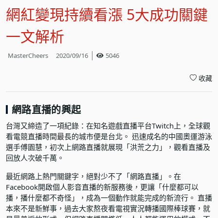
網紅變現持續看漲 5大成功關鍵
一文解析
MasterCheers
2020/09/16
5046
收藏
網路直播的興起
台灣又締造了一項紀錄：在知名遊戲直播平台Twitch上，全球觀
看電競直播時間最長的城市便是台北。 迅速成名的中國奧運游泳
選手傅園慧，初次上網路直播就展現「洪荒之力」，觀看直播及
回放人次破千萬。
最近網路上熱門關鍵字，絕對少不了「網路直播」。在
Facebook開啟個人影音直播的新服務後，更讓「什麼都可以
播，播什麼都不奇怪」，成為一個動作就能完成的新流行。 直播
本來不是新鮮事，過去大家熬夜看電視實況轉播國際棒球賽，就