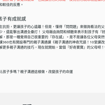
和較佳的反應。
孩子有成就感
生抗拒，更讓孩子的心遠離！但是，懂得「問問題」來徵詢看法的父
少，還能擊出溝通全壘打！ 父母藉由詢問和傾聽來表示對孩子有『好
解，那是一種覺得自己很重要的『存在感』。是不是讓各位父母突然
課360也有開設專門的親子溝通課
《親子溝通的神奇咒語！10堂課改
解更多親子溝通的技巧，現在就開始，當個『好奇寶寶』的父母吧！
比孩子多嗎？親子溝通這樣做，改變孩子的命運