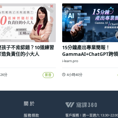
麼孩子不肯認錯？10道練習
15分鐘產出專業簡報！
打造負責任的小大人
GammaAI+ChatGPT跨
效實戰攻略
i-learn.pro
26分
4小時40分
影音
關 於
服務條款
客戶服務∣
週一至週六 13:30~22:0