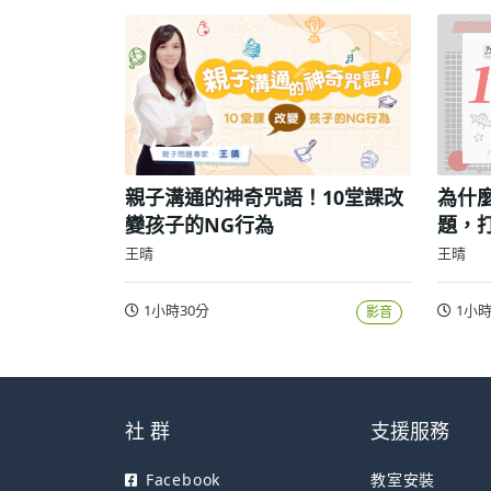
親子溝通的神奇咒語！10堂課改
為什
變孩子的NG行為
題，
王晴
王晴
1小時30分
1小時
影音
社 群
支援服務
Facebook
教室安裝