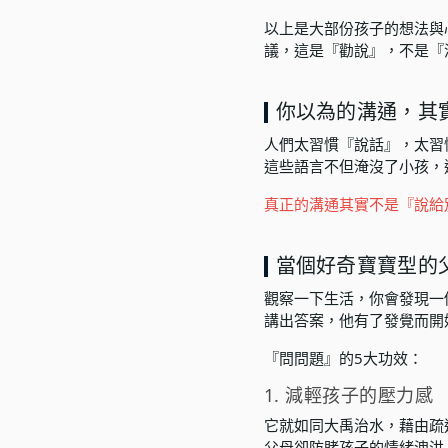
語言學習
以上是大部份孩子的想法與
議，這是『勸說』，不是『
影視特效
辦公室應用
你以為的溝通，其
所有課程
人們太習慣『說話』，太習
這些語言不但淹沒了小孩，
優惠專區
真正的溝通其實不是『說給
免費課程
當個好奇寶寶型的
觀察一下生活，你會發現一
講出答案，他有了發覺而開
『問問題』的5大功效：
1. 減輕孩子的壓力感
它就如同大禹治水，藉由疏
父母卻防賭孩子的情緒洩洪