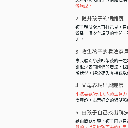
解脫感。
2. 提升孩子的情緒度
孩子暢所欲言直抒己見，自
營造一個安全說話的空間，
呢？
3. 收集孩子的看法意
家長聽到小孩吵架後的一連
卻很少去問他們的想法，找
際狀況，避免錯失真相或以
4. 父母表現出興趣度
小孩喜歡吸引大人的注意力
度興趣，表示好奇的渴望態
5. 由孩子自己找出解
藉由問題引導，孩子闡述自
做的，以及導致而來的結果