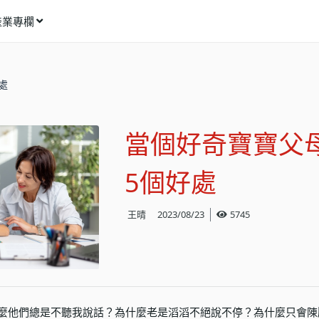
產業專欄
窩課推薦
處
影像動畫
語言學習
當個好奇寶寶父
商業行銷
資訊科技
5個好處
設計應用
王晴
2023/08/23
5745
健康生活
理財投資
所有專欄
麼他們總是不聽我說話？為什麼老是滔滔不絕說不停？為什麼只會陳