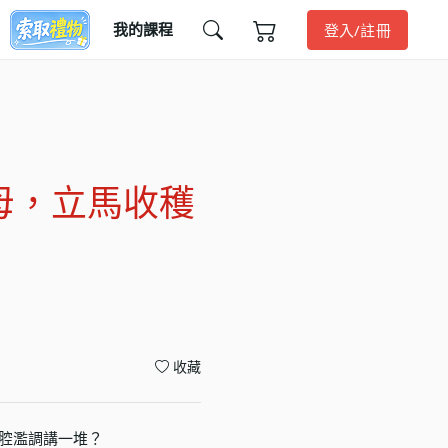
我的課程
登入/註冊
母，立馬收穫
收藏
腔濫調講一堆？