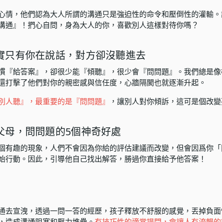
心情，他們認為大人所謂的溝通只是強迫性的命令和壓倒性的灌輸。
溝通』！捫心自問，身為大人的你，喜歡別人這樣對待你嗎？
實只有你在說話，對方卻沒聽進去
慣『給答案』，卻很少能『傾聽』，很少會『問問題』。我們總是像
還打擊了他們對你的親密感與信任度，心牆隔閡也就逐漸升起。
別人聽』，最重要的是『問問題』
，讓別人對你傾訴，這可是個改變
父母，問問題的5個神奇好處
個有趣的現象，人們不會因為你給的評估建議而改變，但會因爲你「
始行動。因此，引導他自己找出解答，勝過你直接給予他答案！
通去宣洩，透過一問一答的經歷，孩子釋放不舒服的感覺，丟掉負面
，造成溝通阻塞和壓力堆疊。
有技巧性的適當提問，會讓人有流暢的