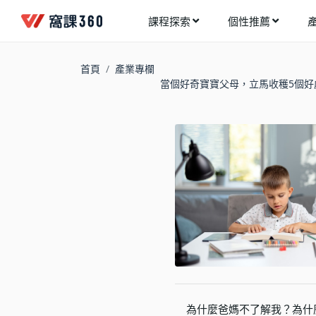
課程探索
個性推薦
工業設計
進入測驗
今天想要學什麼?
首頁
產業專欄
手機APP開發
當個好奇寶寶父母，立馬收穫5個好
架構師
多媒體動畫
創造者
建築室內設計
領航者
健康生活
溝通者
程式與資料庫
窩課推薦給您
執行者
視覺設計
生活家
電繪與手繪
網頁設計
網路行銷
為什麼爸媽不了解我？為什
網路管理