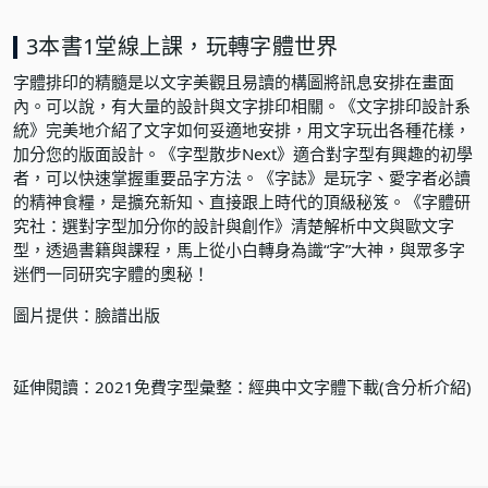
3本書1堂線上課，玩轉字體世界
字體排印的精髓是以文字美觀且易讀的構圖將訊息安排在畫面
內。可以說，有大量的設計與文字排印相關。《文字排印設計系
統》完美地介紹了文字如何妥適地安排，用文字玩出各種花樣，
加分您的版面設計。《字型散步Next》適合對字型有興趣的初學
者，可以快速掌握重要品字方法。《字誌》是玩字、愛字者必讀
的精神食糧，是擴充新知、直接跟上時代的頂級秘笈。
《字體研
究社：選對字型加分你的設計與創作》
清楚解析中文與歐文字
型，透過書籍與課程，馬上從小白轉身為識“字”大神，與眾多字
迷們一同研究字體的奧秘！
圖片提供：臉譜出版
延伸閱讀：
2021免費字型彙整：經典中文字體下載(含分析介紹)