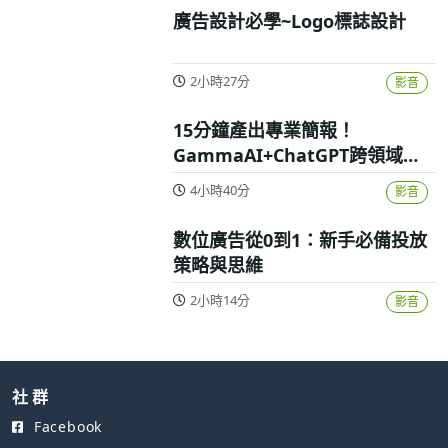
廣告設計必學~Logo標誌設計
2小時27分
影音
15分鐘產出專業簡報！
GammaAI+ChatGPT跨領域高
效實戰攻略
4小時40分
影音
數位廣告從0到1：新手必備投放
策略與思維
2小時14分
影音
社 群
Facebook