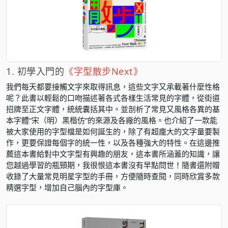
1. 初學入門的
《字型散步Next》
我們每天都要接觸文字來取得訊息，這些文字又承載著什麼性格
呢？此書以輕鬆的口吻描述著各式各樣生活常見的字體，從街道
招牌至正文字體，統統囊括其中。並剖析了常見又風格各異的基
本字體“宋（明）黑楷仿”的來源及各廠的風格。也介紹了一款能
被大家使用的字型檔是如何誕生的，除了有超龐大的文字量要製
作，更要保證每個字的統一性，以及各種強大的特性。在這邊推
薦這本書給對中文字型有興趣的朋友，這本書所涵蓋的知識，讓
您越過學習的瓶頸期，我很恨這本書沒有早點問世！隨書還附贈
收錄了大量常見明星字型的手冊，方便隨時查閱，同時欣賞多款
精選字型，增加自己腦內的字型庫。