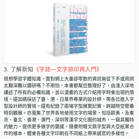
3. 了解新知
《字誌—文字排印再入門》
很想學習字體知識，面對網上大量卻零散的資訊無從下手或用詞
太艱深難以鑽研嗎？不用怕，本書都幫您整理好了，由淺入深地
講述了所有的必備知識，並以漫畫的方式介紹用字時會出現的情
境。還加碼採訪了臺、港、日業界專業的設計師，帶各位進入字
型設計師的實境。還有紀錄了兩場字型展覽記實，跨越時空壁壘
時刻觀展。亦蒐集了世界各地使用文字的場景，包括歐美，及東
京、臺北、香港、澳門、深圳等漢字文化圈的城市，一窺其獨特
的魅力，提供更多做字的靈感。隨書附贈文鼎字型與大亞紙業合
作的樣本，體會各種文字印刷在不同紙上帶來感官的多樣性。