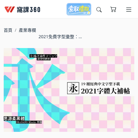
今天想要學什麼?
首頁
產業專欄
2021免費字型彙整：經
典中文字體下載(含分析
介紹)
窩課推薦給您