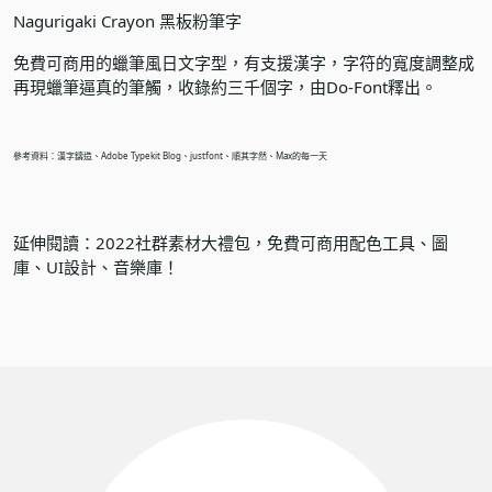
Nagurigaki Crayon 黑板粉筆字
免費可商用的蠟筆風日文字型，有支援漢字，字符的寬度調整成
再現蠟筆逼真的筆觸，收錄約三千個字，由Do-Font釋出。
參考資料：漢字鑄造、Adobe Typekit Blog、justfont、順其字然、Max的每一天
延伸閱讀：
2022社群素材大禮包，免費可商用配色工具、圖
庫、UI設計、音樂庫！