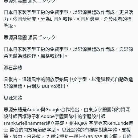
思源柔黑體 源柔ゴシック
日本自家製字型工房的免費字型，以思源黑體改作而成，更具活
力。依圓滑程度，分為L 圓角較輕、X 圓角最重、介於兩者的標
準版。
思源真黑體 源真ゴシック
日本自家製字型工房的免費字型，以思源黑體改作而成，與思源
柔黑體為姊妹作，風格較銳利。
源石黑體
具復古、溫暖風格的開放原始碼中文字型，以電腦程式自動改造
思源黑體，由網友 But Ko釋出。
思源宋體
思源宋體是Adobe與Google合作推出，由東京字體團隊的資深
設計師西塚涼子和Adobe字體團隊中的字體設計師
FrankGrießhammer建立基礎，並由CJKV 字型專家KenLunde博
士 整合的開放原始碼字型。 思源黑體的有襯線對應字體，支援
簡、繁中、日及韓， 7 種字重每一種皆有65,535 個字圖，且附