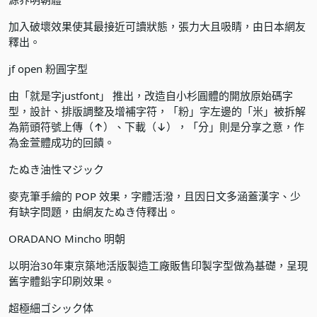
加入破壞效果使其最接近可讀狀態，張力大且吸睛，由日本網友
釋出。
jf open 粉圓字型
由「就是字justfont」 推出，改造自小杉圓體的開放原始碼字
型，設計、排版調整及增補字符，「粉」字左邊的「米」被拆解
為箭頭符號上傳（↑）、下載（↓），「分」則是分享之意，作
為金萱體成功的回饋。
たぬき油性マジック
麥克筆手繪的 POP 效果，字體活潑，且因日文多涵蓋漢字、少
有缺字問題，由網友たぬき侍釋出。
ORADANO Mincho 明朝
以明治30年東京築地活版製造工廠販售印製字型做為基礎，呈現
舊字體鉛字印刷效果。
超極細ゴシック体