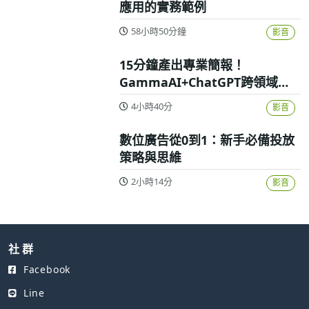
應用的實務範例
58小時50分鐘
影音
15分鐘產出專業簡報！
GammaAI+ChatGPT跨領域高
效實戰攻略
4小時40分
影音
數位廣告從0到1：新手必備投放
策略與思維
2小時14分
影音
社 群
Facebook
Line