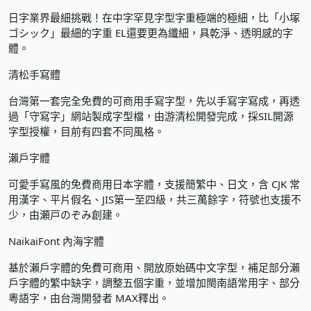
日字業界最細挑戰！在中字罕見字型字重極端的極細，比「小塚
ゴシック」最細的字重 EL還要更為纖細，具乾淨、透明感的字
體。
清松手寫體
台灣第一套完全免費的可商用手寫字型，先以手寫字寫成，再透
過「守寫字」網站製成字型檔，由游清松開發完成，採SIL開源
字型授權，目前有四套不同風格。
瀨戶字體
可愛手寫風的免費商用日本字體，支援簡繁中、日文，含 CJK 常
用漢字、平片假名、JIS第一至四級，共三萬餘字，符號也支援不
少，由瀬戸のぞみ創建。
NaikaiFont 內海字體
基於瀨戶字體的免費可商用、開放原始碼中文字型，補足部分瀨
戶字體的繁中缺字，調整五個字重，並增加閩南語常用字、部分
粵語字，由台灣開發者 MAX釋出。