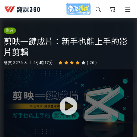
今天想要學什麼?
影音
剪映一鍵成片：新手也能上手的影
片剪輯
購買
2275
人
4小時17分
( 26 )
窩課推薦給您