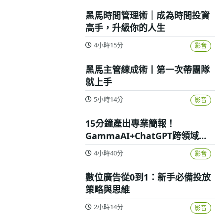
黑馬時間管理術｜成為時間投資
高手，升級你的人生
4小時15分
影音
黑馬主管練成術丨第一次帶團隊
就上手
5小時14分
影音
15分鐘產出專業簡報！
GammaAI+ChatGPT跨領域高
效實戰攻略
4小時40分
影音
數位廣告從0到1：新手必備投放
策略與思維
2小時14分
影音