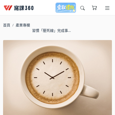
今天想要學什麼?
首頁
產業專欄
習慣「壓死線」完成事
情嗎？五個小技巧，徹
底戰勝拖延症
窩課推薦給您