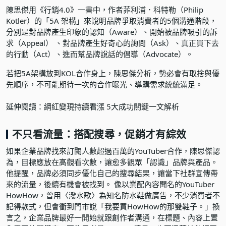
陳思傑用《行銷4.0》一書中，作者菲利浦．科特勒（Philip
Kotler）的「5A 架構」來說明品牌爭取消費者的5個溝通階段，
分別是對品牌產生印象的認知（Aware）、開始被品牌吸引的訴
求（Appeal） 、對品牌產生好奇心的詢問（Ask）、真正買下去
的行動（Act）、進而幫品牌說話的倡導（Advocate）。
若把5A架構放到KOL合作身上，陳思傑分析，勢必會有取捨與優
先順序，不可能期待一次的合作曝光、導購需求統統滿足。
延伸閱讀：
網紅變現持續看漲 5大成功關鍵一文解析
不只看流量：搭配搜尋，促銷才有綜效
如果企業品牌找來訂閱人數超過百萬的YouTuber合作，陳思傑認
為，目標應放在高觀看次數，讓愈多觀眾「認識」品牌與產品。
他提醒，品牌必須同步優化自己的搜尋結果，讓當下社群宣傳帶
來的流量，後續有機會被找到。 像以業配內容聞名的YouTuber
HowHow，曾用〈潑水歌〉為知名防水鞋做廣告，不少消費者不
記得款式，但會衝到門市說「我要買HowHow的那雙鞋子。」換
言之，企業品牌最好一開始就跟創作者溝通，在標題、內容上置