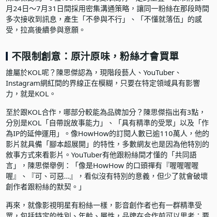
月24日～7月31日間採用密集溝通策略，讓同一粉絲在那段時間
多次接收到訊息，產生「不參與不行」、「不懂就落伍」的感
受，拉高後續參與意願。
不限制創意：原汁原味，粉絲才會買單
誰屬於KOL呢？陳思傑認為，現階段藝人、YouTuber、
Instagram網紅間的界線正在模糊，只要在特定領域具有影響
力，就是KOL。
至於跟KOL合作，哪部分較能為品牌加分？陳思傑指出有3點，
分別是KOL「自帶說故事能力」、「具有精準的受眾」以及「作
為IP的延伸運用」。像HowHow的訂閱人數已逾110萬人，他的
影片就具備「腳本超展開」的特性，多數網友也是因為他特別的
敘事方式來看影片。YouTuber有他跟粉絲間才懂的「共同語
言」，陳思傑舉例：「像是HowHow 的口頭禪有『喔喔喔喔
喔』、『可、可惡...』，看似沒有特別的意義，但少了就會破壞
創作者跟粉絲的默契。」
再來，就像影視明星有粉絲一樣，影音創作者也有一群精準受
眾，包括特定的性別、年齡、屬性，品牌在合作前可以思考：要