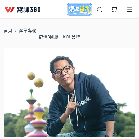
今天想要學什麼?
首頁
產業專欄
搞懂3關鍵，KOL品牌聯
名行銷不只加十分
窩課推薦給您