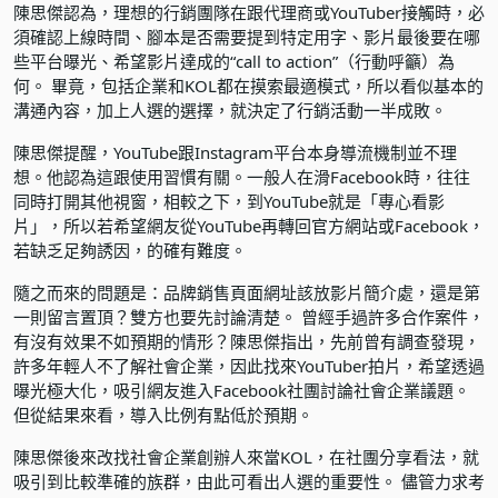
陳思傑認為，理想的行銷團隊在跟代理商或YouTuber接觸時，必
須確認上線時間、腳本是否需要提到特定用字、影片最後要在哪
些平台曝光、希望影片達成的“call to action”（行動呼籲）為
何。 畢竟，包括企業和KOL都在摸索最適模式，所以看似基本的
溝通內容，加上人選的選擇，就決定了行銷活動一半成敗。
陳思傑提醒，YouTube跟Instagram平台本身導流機制並不理
想。他認為這跟使用習慣有關。一般人在滑Facebook時，往往
同時打開其他視窗，相較之下，到YouTube就是「專心看影
片」，所以若希望網友從YouTube再轉回官方網站或Facebook，
若缺乏足夠誘因，的確有難度。
隨之而來的問題是：品牌銷售頁面網址該放影片簡介處，還是第
一則留言置頂？雙方也要先討論清楚。 曾經手過許多合作案件，
有沒有效果不如預期的情形？陳思傑指出，先前曾有調查發現，
許多年輕人不了解社會企業，因此找來YouTuber拍片，希望透過
曝光極大化，吸引網友進入Facebook社團討論社會企業議題。
但從結果來看，導入比例有點低於預期。
陳思傑後來改找社會企業創辦人來當KOL，在社團分享看法，就
吸引到比較準確的族群，由此可看出人選的重要性。 儘管力求考