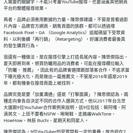
入需要的關鍵字，不能只考量YouTube搜尋，也要涵蓋其他網頁
平台的整體搜尋效果。
再者，品牌必須善用數據的力量。陳思傑建議，不管是曾看過影
片內容、品牌官方網頁、銷售頁面的族群，都可以透過埋
Facebook Pixel、GA （Google Analytics）追蹤碼留下受眾資
料，以利後續「再行銷」（Retargeting），好讓消費者最後真
的發生購買行為。
翁還有一種做法，是在搜尋引擎上打造長尾內容。陳思傑指出，
夏天即將到來，想買防曬用品的消費者，可能在搜尋欄位輸入
「防曬、 推薦」，因此有的品牌會選擇跟部落客合作，不追求當
下曝光極大化，而是做出一篇推薦文，不管是2016年還是2019
年，都有機會在搜尋頁面上被找到。
品牌究竟是要「加重溝通」還是「打擊面廣」？陳思傑認為，兩
種走向會各自決定不同的合作人選與方式。他以2017年台北世
大運跟9位YouTuber合作案例來說明，這9位包括：蔡阿嘎、阿
滴英文、上班不要看NSFW、啾啾鞋、走路痛WalkTone、
HowHow、林辰 Buchi、星期天和冏星人。
陳思傑認為，9位YouTuber的受眾間有一定的重疊，故市府在7