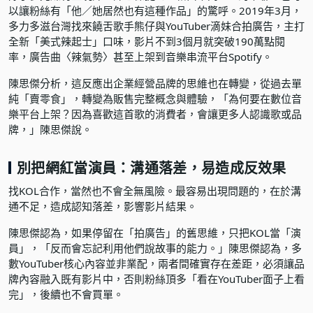
以讓粉絲有「他／她居然也有這種作品」的驚呼。2019年3月，
多力多滋台灣找來饒舌歌手熊仔與YouTuber滴妹合拍廣告，主打
全新「美式辣起士」口味，影片不到3個月就突破190萬點閱
率，廣告曲〈辣氣勢〉甚至上架到音樂串流平台Spotify。
陳思傑分析，這反應出企業經營品牌的思維也在轉變，從過去單
純「賣零食」，轉變為販售完整概念與體驗，「為何要在數位音
樂平台上架？因為喜歡這首歌的消費者，會讓更多人認識歌或品
牌，」陳思傑說。
別把網紅當演員：溝通落差，易造成反效果
找KOL合作，當然也不會全無風險。最容易出現問題的，在於溝
通不足，造成認知落差，影響影片結果。
陳思傑認為，如果停留在「拍廣告」的舊思維，只把KOL當「演
員」，「反而會忘記利用他們說故事的能力。」陳思傑認為，多
數YouTuber核心內容並非業配，兩者間確實存在差距，必須讓品
牌內容融入既有影片中，否則粉絲頂多「看在YouTuber面子上看
完」，後續也不會買單。