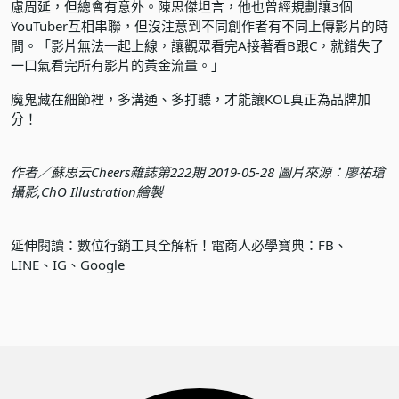
慮周延，但總會有意外。陳思傑坦言，他也曾經規劃讓3個
YouTuber互相串聯，但沒注意到不同創作者有不同上傳影片的時
間。「影片無法一起上線，讓觀眾看完A接著看B跟C，就錯失了
一口氣看完所有影片的黃金流量。」
魔鬼藏在細節裡，多溝通、多打聽，才能讓KOL真正為品牌加
分！
作者／蘇思云Cheers雜誌第222期 2019-05-28 圖片來源：廖祐瑲
攝影,ChO Illustration繪製
延伸閱讀：
數位行銷工具全解析！電商人必學寶典：FB、
LINE、IG、Google