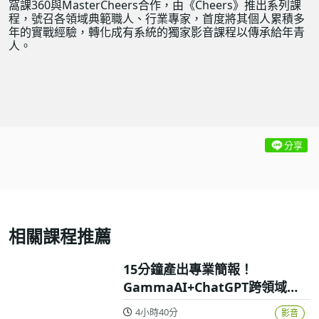
窩課360與MasterCheers合作，由《Cheers》推出系列課
程，號召各領域典範職人、行業專家，首度將其個人累積多
年的實戰經驗，轉化成有系統的獨家影音課程以傳承給年青
人。
分享
相關課程推薦
15分鐘產出專業簡報！
GammaAI+ChatGPT跨領域高
效實戰攻略
4小時40分
影音