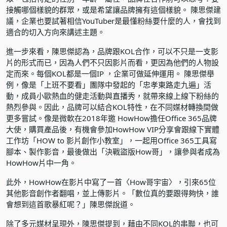
接觸哪個樣貌的群眾，或是希望讓品牌擁有這個樣貌。 陳思傑建
議，企業也要試著相信YouTuber是最懂粉絲要什麼的人，會找到
適合的切入方向來講述主題。
進一步來看，陳思傑認為，品牌跟KOL合作，可以不只是一支影
片的形式而已，因為人們不只因影片而看，更因為他們的人物設
定而來。每個KOL都是一個IP ，企業可做延伸運用。 陳思傑舉
例，像是「上班不要看」團隊中發起的「忠孝東路走九遍」活
動，成員小歐熱血的健走活動與直播秀，就帶來線上線下粉絲的
熱烈參與。因此，品牌可以結合KOL特性，在不同媒材轉換間做
更多嘗試。像是微軟在2018年邀 HowHow擔任Office 365品牌
大使，購買產品後，有機會參加HowHow VIP分享會跟線下實體
工作坊「HOW to 影片創作小教室」，一起用Office 365工具寫
腳本、製作影音，最後做出「決戰盜版How哥」，讓參與者成為
HowHow片中一角。
此外，HowHow在影片中寫了一首〈How哥宇宙〉，引來65位
其他影音創作者翻唱，並上傳影片。「數位真的要跟得夠快，誰
會想到這首歌暴紅呢？」陳思傑說道。
除了多元媒材呈現外，陳思傑提到，藉由不同KOL的串聯，也可