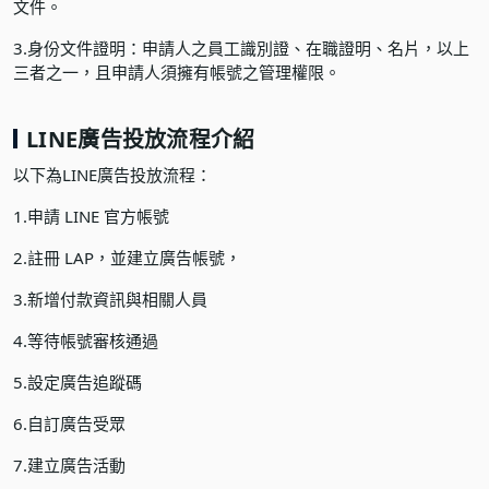
文件。
3.身份文件證明：申請人之員工識別證、在職證明、名片，以上
三者之一，且申請人須擁有帳號之管理權限。
LINE廣告投放流程介紹
以下為LINE廣告投放流程：
1.申請 LINE 官方帳號
2.註冊 LAP，並建立廣告帳號，
3.新增付款資訊與相關人員
4.等待帳號審核通過
5.設定廣告追蹤碼
6.自訂廣告受眾
7.建立廣告活動