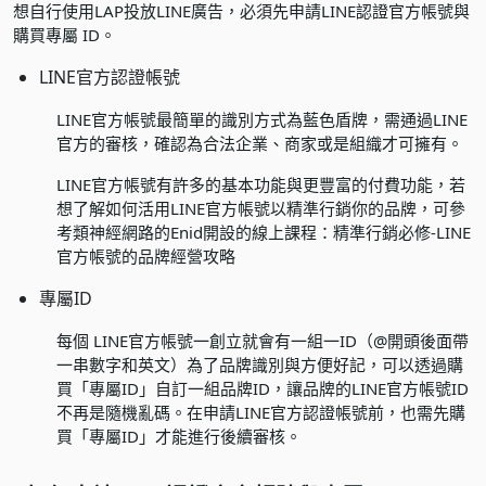
想自行使用LAP投放LINE廣告，必須先申請LINE認證官方帳號與
購買專屬 ID。
LINE官方認證帳號
LINE官方帳號最簡單的識別方式為藍色盾牌，需通過LINE
官方的審核，確認為合法企業、商家或是組織才可擁有。
LINE官方帳號有許多的基本功能與更豐富的付費功能，若
想了解如何活用LINE官方帳號以精準行銷你的品牌，可參
考類神經網路的Enid開設的線上課程：
精準行銷必修-LINE
官方帳號的品牌經營攻略
專屬ID
每個 LINE官方帳號一創立就會有一組一ID（@開頭後面帶
一串數字和英文）為了品牌識別與方便好記，可以透過購
買「專屬ID」自訂一組品牌ID，讓品牌的LINE官方帳號ID
不再是隨機亂碼。在申請LINE官方認證帳號前，也需先購
買「專屬ID」才能進行後續審核。