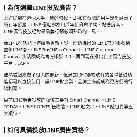
為何選擇LINE投放廣告？
上述提到在這個人手一機的時代，LINE在台灣的用戶幾乎涵蓋了
所有年齡層，LINE 優點即為用戶年齡分布平均、黏著度高，
LINE廣告投放絕對是品牌行銷必須熟悉的工具。
而LINE在功能上持續地更新，從一開始推出的 LINE官方帳號到
整併LINE@、LINE BusINEss Connect、LINE Customer
Connect 生活圈成為官方帳號 2.0，再到現在推出自主廣告投放
平台：LAP。
雖然看起來做了很大的更新，但過去LINE@帳號有的各種基礎功
能都可以直接使用，讓LINE對企業、品牌主來說成為更方便的行
銷利器。
目前LINE廣告投放的版位主要有 Smart Channel、LINE
TODAY、LINE POINTS 任務牆、LINE 貼文串、LINE 錢包頁等五
大版位。
如何具備投放LINE廣告資格？