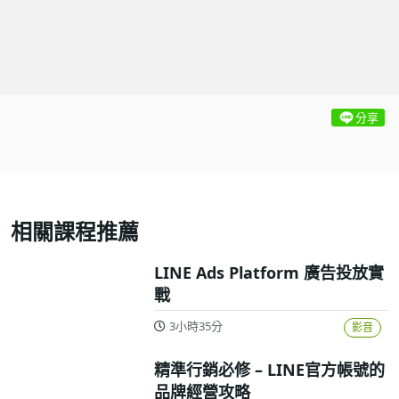
分享
相關課程推薦
LINE Ads Platform 廣告投放實
戰
3小時35分
影音
精準行銷必修 – LINE官方帳號的
品牌經營攻略