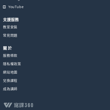
YouTube
支援服務
教室安裝
常見問題
關 於
服務條款
隱私權政策
網站地圖
兌換課程
成為講師