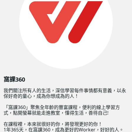
窩課360
我們關注所有人的生活，深信學習每件事情都有意義，以永
保好奇的童心，成為你想成為的人！
「窩課360」聚焦全年齡的豐富課程，便利的線上學習方
式，點開螢幕就能走進教室，懂得生活，善待自己!
在課程裡，本來就很好的你，將發現更好的你！
1年365天，在窩課360，成為更好的Worker，好好的人。