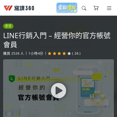
今天想要學什麼?
影音
LINE行銷入門 – 經營你的官方帳號
會員
購買
2526
人
1小時4分
( 26 )
窩課推薦給您